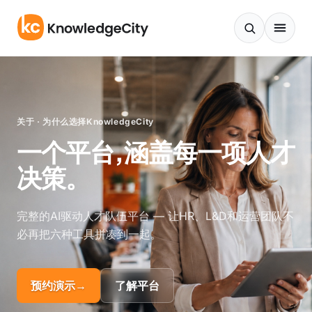
跳至正文
关于 · 为什么选择KnowledgeCity
一个平台,涵盖每一项人才
决策。
完整的AI驱动人才队伍平台 — 让HR、L&D和运营团队不
必再把六种工具拼凑到一起。
预约演示
→
了解平台