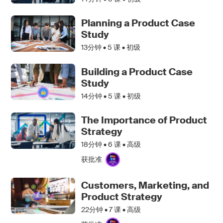
Planning a Product Case
Study
13分钟 •
5
课 • 初级
Building a Product Case
Study
14分钟 •
5
课 • 初级
The Importance of Product
Strategy
18分钟 •
6
课 • 高级
获批准
Customers, Marketing, and
Product Strategy
22分钟 •
7
课 • 高级