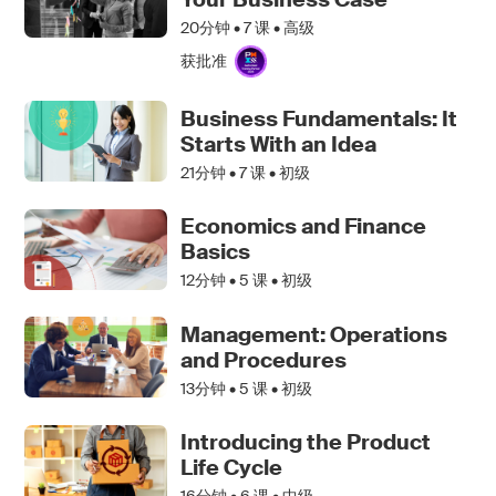
20分钟 •
7
课 • 高级
获批准
Business Fundamentals: It
Starts With an Idea
21分钟 •
7
课 • 初级
Economics and Finance
Basics
12分钟 •
5
课 • 初级
Management: Operations
and Procedures
13分钟 •
5
课 • 初级
Introducing the Product
Life Cycle