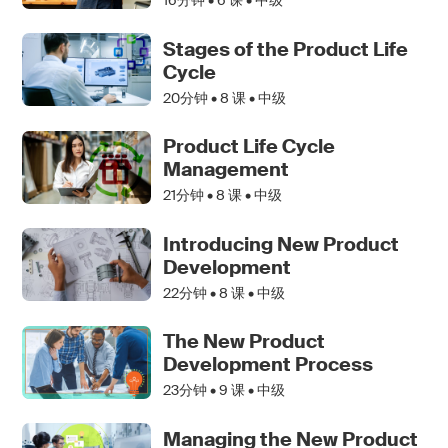
16分钟 •
6
课 • 中级
Stages of the Product Life
Cycle
20分钟 •
8
课 • 中级
Product Life Cycle
Management
21分钟 •
8
课 • 中级
Introducing New Product
Development
22分钟 •
8
课 • 中级
The New Product
Development Process
23分钟 •
9
课 • 中级
Managing the New Product