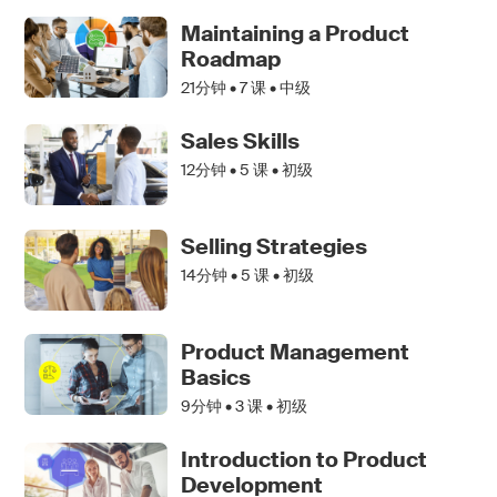
Maintaining a Product
Roadmap
21分钟 •
7
课 • 中级
Sales Skills
12分钟 •
5
课 • 初级
Selling Strategies
14分钟 •
5
课 • 初级
Product Management
Basics
9分钟 •
3
课 • 初级
Introduction to Product
Development