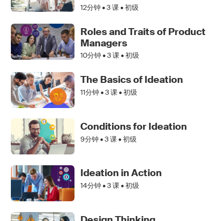
12分钟 •
3
课 • 初级
Roles and Traits of Product
Managers
10分钟 •
3
课 • 初级
The Basics of Ideation
11分钟 •
3
课 • 初级
Conditions for Ideation
9分钟 •
3
课 • 初级
Ideation in Action
14分钟 •
3
课 • 初级
Design Thinking