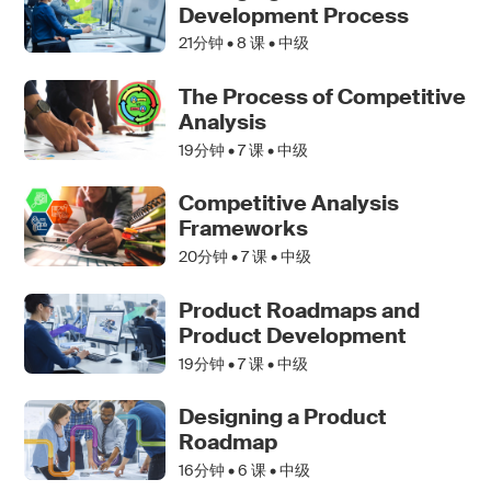
Development Process
21分钟 •
8
课 • 中级
The Process of Competitive
Analysis
19分钟 •
7
课 • 中级
Competitive Analysis
Frameworks
20分钟 •
7
课 • 中级
Product Roadmaps and
Product Development
19分钟 •
7
课 • 中级
Designing a Product
Roadmap
16分钟 •
6
课 • 中级