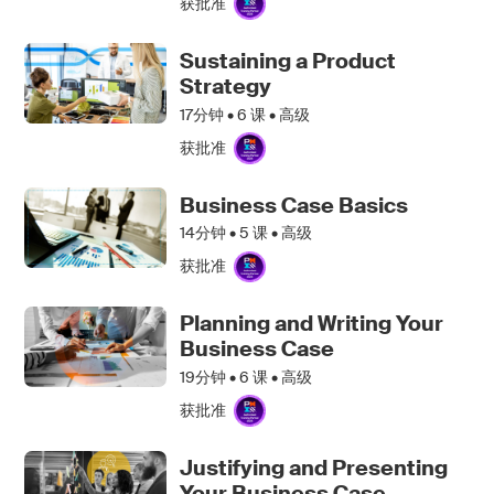
获批准
Sustaining a Product
Strategy
17分钟 •
6
课 • 高级
获批准
Business Case Basics
14分钟 •
5
课 • 高级
获批准
Planning and Writing Your
Business Case
19分钟 •
6
课 • 高级
获批准
Justifying and Presenting
Your Business Case