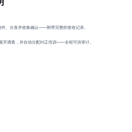
明
 创作、分发并收集确认——附带完整的签收记录。
展开调查，并自动分配纠正培训——全程可供审计。