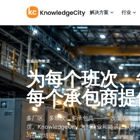
跳至正文
解决方案
行业
制造业与能源
为每个班次、
每个承包商提
多厂区、多班次、多承包商——一次工亡事故
摆。KnowledgeCity 为制造业和能源团
与技能培训。