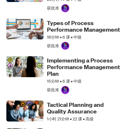
获批准
Types of Process
Performance Management
18分钟 •
6
课 • 中级
获批准
Implementing a Process
Performance Management
Plan
15分钟 •
6
课 • 中级
获批准
Tactical Planning and
Quality Assurance
1小时 21分钟 •
22
课 • 高级