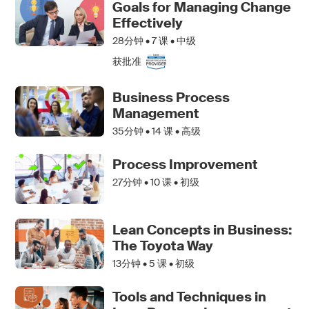
Goals for Managing Change
Effectively
28分钟 •
7
课 • 中级
获批准
Business Process
Management
35分钟 •
14
课 • 高级
Process Improvement
27分钟 •
10
课 • 初级
Lean Concepts in Business:
The Toyota Way
13分钟 •
5
课 • 初级
Tools and Techniques in