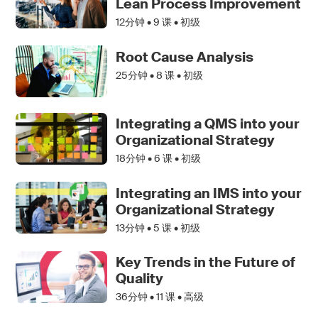
Lean Process Improvement
12分钟 •
9
课 • 初级
Root Cause Analysis
25分钟 •
8
课 • 初级
Integrating a QMS into your
Organizational Strategy
18分钟 •
6
课 • 初级
Integrating an IMS into your
Organizational Strategy
13分钟 •
5
课 • 初级
Key Trends in the Future of
Quality
36分钟 •
11
课 • 高级