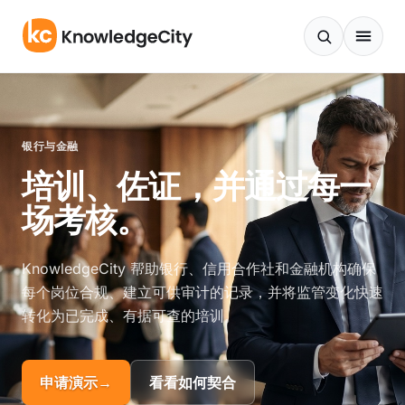
跳至内容
银行与金融
培训、佐证，并通过每一
场考核。
KnowledgeCity 帮助银行、信用合作社和金融机构确保
每个岗位合规、建立可供审计的记录，并将监管变化快速
转化为已完成、有据可查的培训。
申请演示
→
看看如何契合