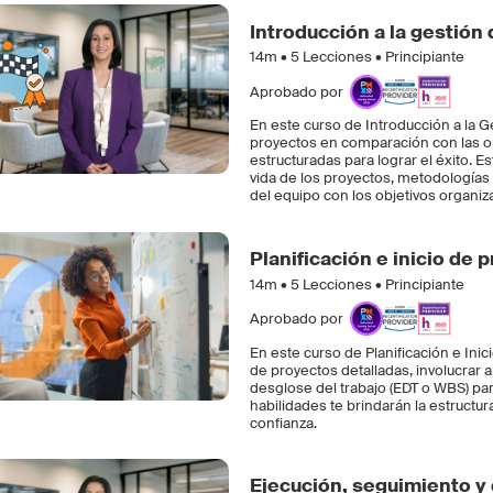
Introducción a la gestión
14m •
5
Lecciones • Principiante
Aprobado por
En este curso de Introducción a la G
proyectos en comparación con las op
estructuradas para lograr el éxito. 
vida de los proyectos, metodologías c
del equipo con los objetivos organiz
Planificación e inicio de 
14m •
5
Lecciones • Principiante
Aprobado por
En este curso de Planificación e Ini
de proyectos detalladas, involucrar 
desglose del trabajo (EDT o WBS) pa
habilidades te brindarán la estructur
confianza.
Ejecución, seguimiento y 