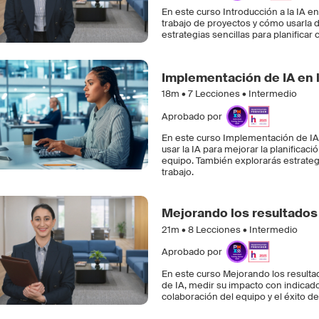
En este curso Introducción a la IA e
trabajo de proyectos y cómo usarla d
estrategias sencillas para planifica
Implementación de IA en 
18m •
7
Lecciones • Intermedio
Aprobado por
En este curso Implementación de IA
usar la IA para mejorar la planificac
equipo. También explorarás estrategi
trabajo.
Mejorando los resultados 
21m •
8
Lecciones • Intermedio
Aprobado por
En este curso Mejorando los resulta
de IA, medir su impacto con indicado
colaboración del equipo y el éxito de