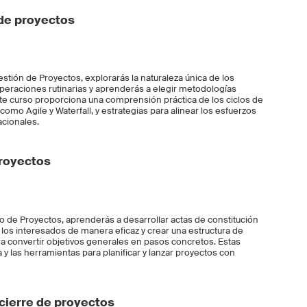
 de proyectos
estión de Proyectos, explorarás la naturaleza única de los
eraciones rutinarias y aprenderás a elegir metodologías
Este curso proporciona una comprensión práctica de los ciclos de
omo Agile y Waterfall, y estrategias para alinear los esfuerzos
acionales.
proyectos
cio de Proyectos, aprenderás a desarrollar actas de constitución
a los interesados de manera eficaz y crear una estructura de
ra convertir objetivos generales en pasos concretos. Estas
a y las herramientas para planificar y lanzar proyectos con
cierre de proyectos