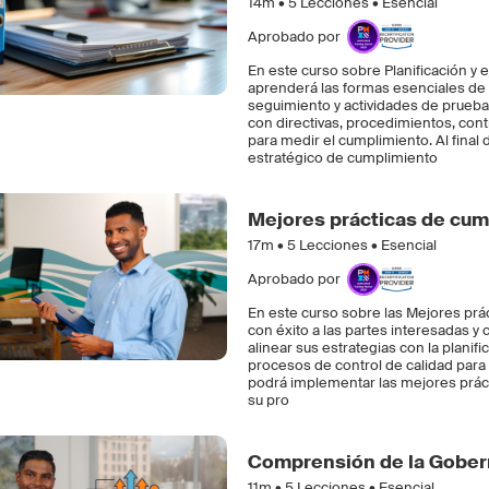
14m •
5
Lecciones • Esencial
Aprobado por
En este curso sobre Planificación y 
aprenderá las formas esenciales de
seguimiento y actividades de prueba
con directivas, procedimientos, cont
para medir el cumplimiento. Al fina
estratégico de cumplimiento
Mejores prácticas de cum
17m •
5
Lecciones • Esencial
Aprobado por
En este curso sobre las Mejores prá
con éxito a las partes interesadas 
alinear sus estrategias con la planifi
procesos de control de calidad para 
podrá implementar las mejores práct
su pro
Comprensión de la Gober
11m •
5
Lecciones • Esencial