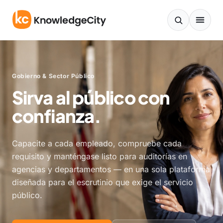
Ir al contenido
Gobierno & Sector Público
Sirva al público con
confianza.
Capacite a cada empleado, compruebe cada
requisito y manténgase listo para auditorías en
agencias y departamentos — en una sola plataforma
diseñada para el escrutinio que exige el servicio
público.