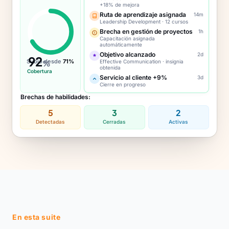
+18% de mejora
Ruta de aprendizaje asignada
14m
Leadership Development · 12 cursos
Brecha en gestión de proyectos
1h
Capacitación asignada
automáticamente
Objetivo alcanzado
2d
92
Subió desde
71%
%
Effective Communication · insignia
obtenida
Cobertura
Servicio al cliente +9%
3d
Cierre en progreso
Brechas de habilidades:
5
3
2
Detectadas
Cerradas
Activas
En esta suite