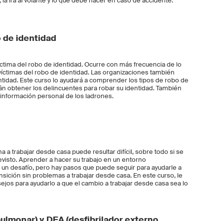
 la ira al volante y lo que debe hacer en caso de accidente.
 de identidad
ctima del robo de identidad. Ocurre con más frecuencia de lo
víctimas del robo de identidad. Las organizaciones también
ntidad. Este curso lo ayudará a comprender los tipos de robo de
án obtener los delincuentes para robar su identidad. También
nformación personal de los ladrones.
na a trabajar desde casa puede resultar difícil, sobre todo si se
evisto. Aprender a hacer su trabajo en un entorno
un desafío, pero hay pasos que puede seguir para ayudarle a
ransición sin problemas a trabajar desde casa. En este curso, le
os para ayudarlo a que el cambio a trabajar desde casa sea lo
ulmonar) y DEA (desfibrilador externo