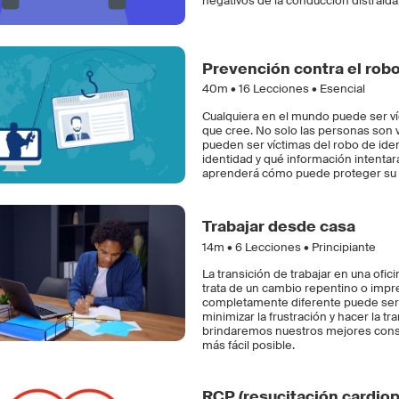
negativos de la conducción distraída,
Prevención contra el robo
40m •
16
Lecciones • Esencial
Cualquiera en el mundo puede ser ví
que cree. No solo las personas son 
pueden ser víctimas del robo de ide
identidad y qué información intentar
aprenderá cómo puede proteger su i
Trabajar desde casa
14m •
6
Lecciones • Principiante
La transición de trabajar en una ofici
trata de un cambio repentino o impr
completamente diferente puede ser 
minimizar la frustración y hacer la t
brindaremos nuestros mejores consej
más fácil posible.
RCP (resucitación cardiop