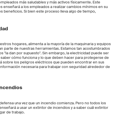
mpleados más saludables y más activos físicamente. Este
es enseñará a los empleados a realizar cambios mínimos en su
 beneficios. Si bien este proceso lleva algo de tiempo,
idad
uestros hogares, alimenta a la mayoría de la maquinaria y equipos
gran parte de nuestras herramientas. Estamos tan acostumbrados
os "la dan por supuesto". Sin embargo, la electricidad puede ser
 saber cómo funciona y lo que deben hacer para protegerse de
rá sobre los peligros eléctricos que pueden encontrar en sus
 información necesaria para trabajar con seguridad alrededor de
incendios
e defensa una vez que un incendio comienza. Pero no todos los
enseñará a usar un extintor de incendios y a saber cuál extintor
ar de trabajo.