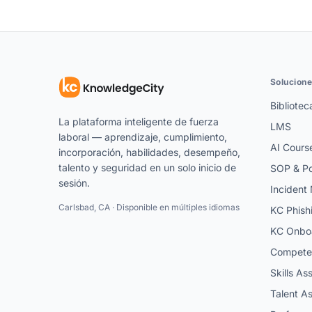
Solucion
Bibliotec
La plataforma inteligente de fuerza
LMS
laboral — aprendizaje, cumplimiento,
AI Cours
incorporación, habilidades, desempeño,
talento y seguridad en un solo inicio de
SOP & Po
sesión.
Inciden
Carlsbad, CA · Disponible en múltiples idiomas
KC Phish
KC Onbo
Competen
Skills A
Talent A