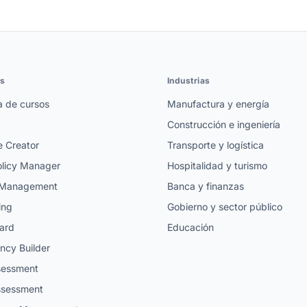
es
Industrias
a de cursos
Manufactura y energía
Construcción e ingeniería
e Creator
Transporte y logística
licy Manager
Hospitalidad y turismo
t Management
Banca y finanzas
ing
Gobierno y sector público
ard
Educación
cy Builder
ssessment
ssessment