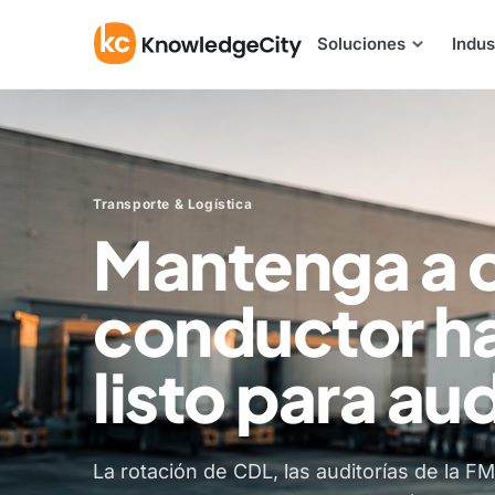
Ir al contenido
Soluciones
Indus
Transporte & Logística
Mantenga a 
conductor ha
listo para aud
La rotación de CDL, las auditorías de la F