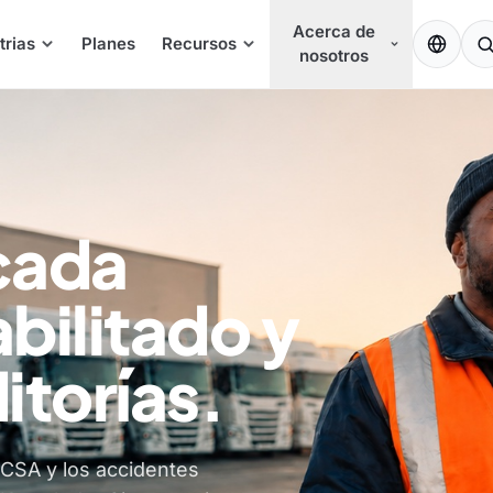
Acerca de
ES
trias
Planes
Recursos
nosotros
cada
bilitado y
itorías.
MCSA y los accidentes