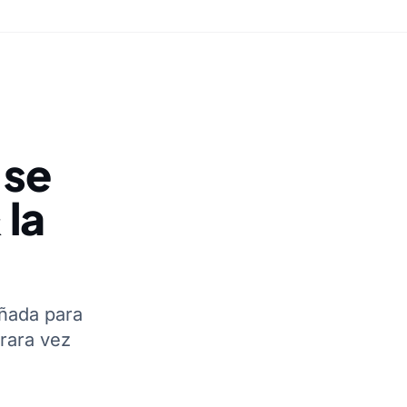
 se
 la
eñada para
rara vez