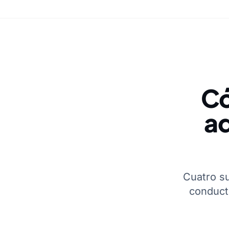
Có
ad
Cuatro su
conduct