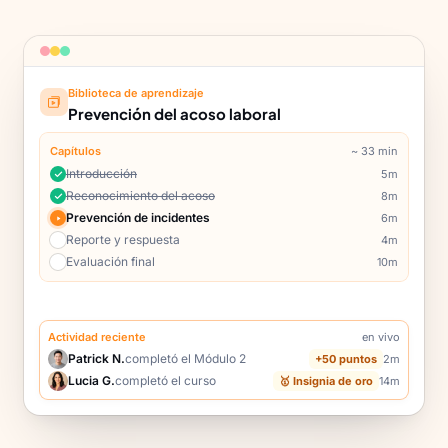
Biblioteca de aprendizaje
60%
Prevención del acoso laboral
Capítulos
~ 33 min
Introducción
5m
Reconocimiento del acoso
8m
Prevención de incidentes
6m
Reporte y respuesta
4m
Evaluación final
10m
Actividad reciente
en vivo
Patrick N.
completó el Módulo 2
+50 puntos
2m
Lucia G.
completó el curso
🥇 Insignia de oro
14m