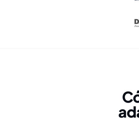
Có
ad