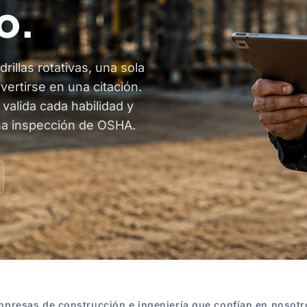
o.
illas rotativas, una sola
ertirse en una citación.
valida cada habilidad y
na inspección de OSHA.
mpresas de construcción e ingeniería que confían en nosotr