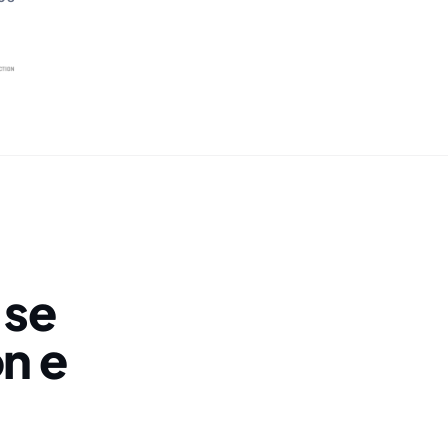
 se
n e