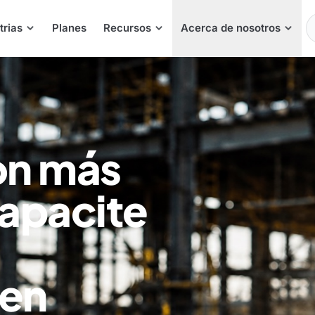
E
trias
Planes
Recursos
Acerca de nosotros
on más
apacite
 en