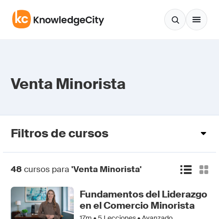
Saltar al contenido
Venta Minorista
Filtros de cursos
48
cursos para
'Venta Minorista'
Fundamentos del Liderazgo
en el Comercio Minorista
17m •
5
Lecciones • Avanzado