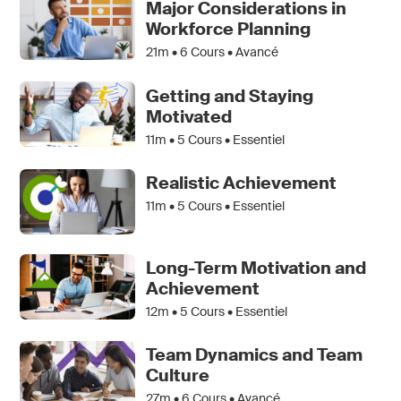
Major Considerations in
Workforce Planning
21m •
6
Cours • Avancé
Getting and Staying
Motivated
11m •
5
Cours • Essentiel
Realistic Achievement
11m •
5
Cours • Essentiel
Long-Term Motivation and
Achievement
12m •
5
Cours • Essentiel
Team Dynamics and Team
Culture
27m •
6
Cours • Avancé