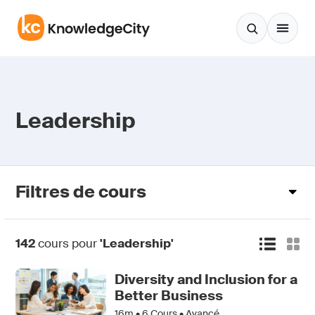
Aller au contenu
Leadership
Filtres de cours
142
cours pour
'Leadership'
Diversity and Inclusion for a
Better Business
16m •
6
Cours • Avancé