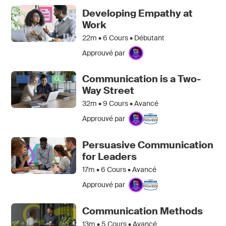
Developing Empathy at
Work
22m •
6
Cours • Débutant
Approuvé par
Communication is a Two-
Way Street
32m •
9
Cours • Avancé
Approuvé par
Persuasive Communication
for Leaders
17m •
6
Cours • Avancé
Approuvé par
Communication Methods
13m •
5
Cours • Avancé