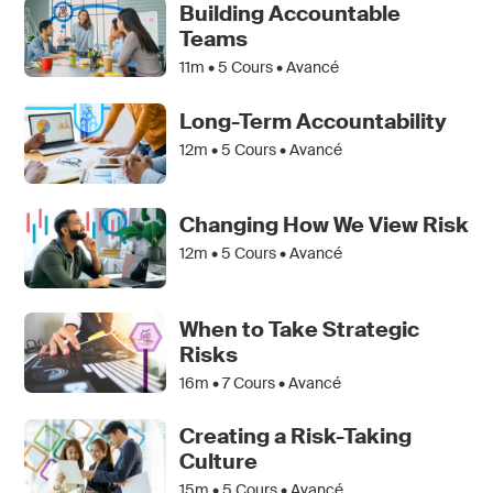
Building Accountable
Teams
11m •
5
Cours • Avancé
Long-Term Accountability
12m •
5
Cours • Avancé
Changing How We View Risk
12m •
5
Cours • Avancé
When to Take Strategic
Risks
16m •
7
Cours • Avancé
Creating a Risk-Taking
Culture
15m •
5
Cours • Avancé