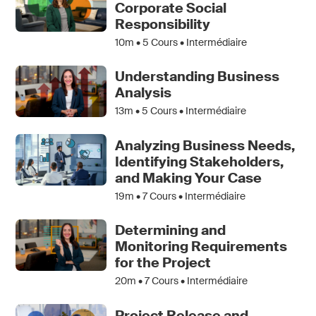
Corporate Social
Responsibility
10m •
5
Cours • Intermédiaire
Understanding Business
Analysis
13m •
5
Cours • Intermédiaire
Analyzing Business Needs,
Identifying Stakeholders,
and Making Your Case
19m •
7
Cours • Intermédiaire
Determining and
Monitoring Requirements
for the Project
20m •
7
Cours • Intermédiaire
Project Release and