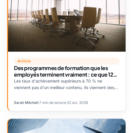
Article
Des programmes de formation que les
employés terminent vraiment : ce que 12
équipes L&D d'entreprise nous ont confié
Les taux d'achèvement supérieurs à 70 % ne
viennent pas d'un meilleur contenu. Ils viennent des
systèmes qui entourent le contenu. Voici ce que font
différemment les équipes qui atteignent ce chiffre.
Sarah Mitchell
·
7 min de lecture
·
22 avr. 2026