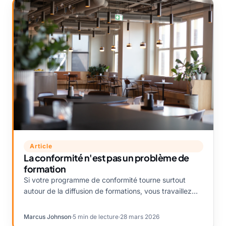
Article
La conformité n'est pas un problème de
formation
Si votre programme de conformité tourne surtout
autour de la diffusion de formations, vous travaillez
sur la plus petite partie du problème. Là où le vrai
risque se trouve réellement.
Marcus Johnson
·
5 min de lecture
·
28 mars 2026