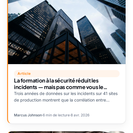
Article
La formation à la sécurité réduit les
incidents — mais pas comme vous le
pensez
Trois années de données sur les incidents sur 41 sites
de production montrent que la corrélation entre
formation et résultats de sécurité est réelle, mais pas
là où la plupart des équipes HSE la mesurent.
Marcus Johnson
·
6 min de lecture
·
8 avr. 2026