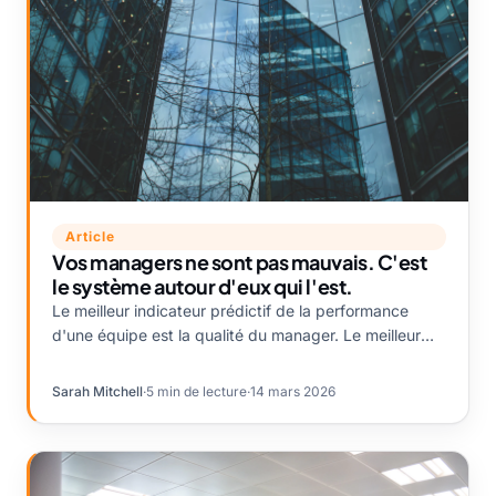
Article
Vos managers ne sont pas mauvais. C'est
le système autour d'eux qui l'est.
Le meilleur indicateur prédictif de la performance
d'une équipe est la qualité du manager. Le meilleur
indicateur prédictif de la qualité du manager est de
savoir si le système qui l'entoure rend le management
Sarah Mitchell
·
5 min de lecture
·
14 mars 2026
facile ou invisible.