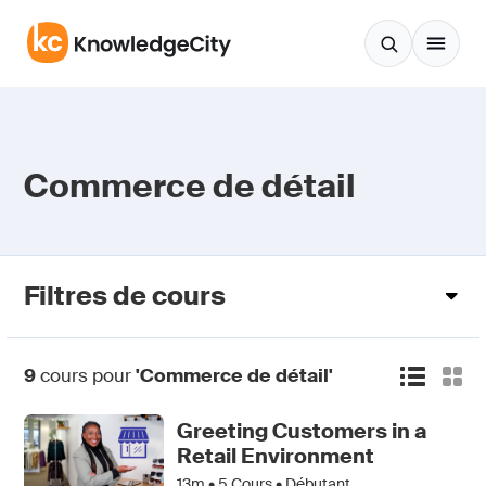
Aller au contenu
Commerce de détail
Filtres de cours
9
cours pour
'Commerce de détail'
Greeting Customers in a
Retail Environment
13m •
5
Cours • Débutant