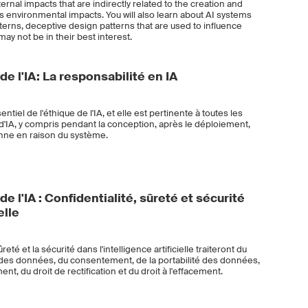
rnal impacts that are indirectly related to the creation and
 environmental impacts. You will also learn about AI systems
terns, deceptive design patterns that are used to influence
may not be in their best interest.
de l'IA: La responsabilité en IA
tiel de l'éthique de l'IA, et elle est pertinente à toutes les
d'IA, y compris pendant la conception, après le déploiement,
nne en raison du système.
e l'IA : Confidentialité, sûreté et sécurité
elle
reté et la sécurité dans l'intelligence artificielle traiteront du
 des données, du consentement, de la portabilité des données,
ent, du droit de rectification et du droit à l'effacement.