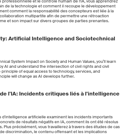
é professionnelle et le contrôle humain de l'IA, vous apprendrez
ain de la technologie et comment il recoupe le développement
ment comment la responsabilité des concepteurs est liée à la
collaboration multipartite afin de permettre une rétroaction
ème et son impact sur divers groupes de parties prenantes.
ty: Artificial Intelligence and Sociotechnical
hnical System Impact on Society and Human Values, you’ll learn
AI and understand the intersection of civil rights and civil
the principle of equal access to technology, services, and
ciple will change as AI develops further.
e l'IA: Incidents critiques liés à l'intelligence
 d'intelligence artificielle examinent les incidents importants
concrets de résultats négatifs en IA, comment ils ont été résolus
s. Plus précisément, vous travaillerez à travers des études de cas
 de discrimination, le contenu offensant et les implications