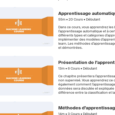
Apprentissage automatiq
55m •
20
Cours • Débutant
Dans ce cours, vous apprendrez les b
l’apprentissage automatique et à ce
différents types et catégories d’ap
implémenter des modèles d’apprentis
learn. Les méthodes d’apprentissag
et démontrées.
Présentation de l’appren
13m •
6
Cours • Débutant
Ce chapitre présentera l’apprentissa
non supervisé. Vous apprendrez ce qu
également comment l’apprentissage aut
données sera discutée et expliquée 
différence entre la classification et
Méthodes d’apprentissag
14m •
3
Cours • Débutant