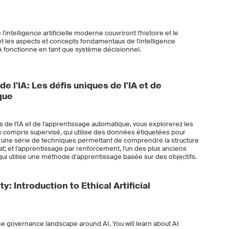
ntelligence artificielle moderne couvriront l'histoire et le
e et les aspects et concepts fondamentaux de l'intelligence
l'IA fonctionne en tant que système décisionnel.
e l'IA: Les défis uniques de l'IA et de
que
s de l'IA et de l'apprentissage automatique, vous explorerez les
y compris supervisé, qui utilise des données étiquetées pour
é, une série de techniques permettant de comprendre la structure
t; et l'apprentissage par renforcement, l'un des plus anciens
ui utilise une méthode d'apprentissage basée sur des objectifs.
y: Introduction to Ethical Artificial
the governance landscape around AI. You will learn about AI