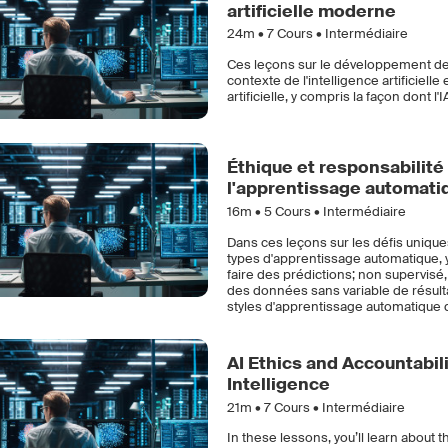
artificielle moderne
24m •
7
Cours • Intermédiaire
Ces leçons sur le développement de l'i
contexte de l'intelligence artificiell
artificielle, y compris la façon dont 
Éthique et responsabilité d
l'apprentissage automati
16m •
5
Cours • Intermédiaire
Dans ces leçons sur les défis unique
types d'apprentissage automatique, 
faire des prédictions; non supervis
des données sans variable de résulta
styles d'apprentissage automatique q
AI Ethics and Accountabilit
Intelligence
21m •
7
Cours • Intermédiaire
In these lessons, you’ll learn about 