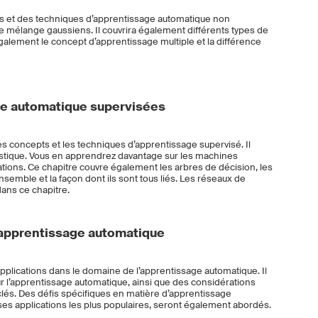
s et des techniques d’apprentissage automatique non
de mélange gaussiens. Il couvrira également différents types de
galement le concept d’apprentissage multiple et la différence
e automatique supervisées
es concepts et les techniques d’apprentissage supervisé. Il
ogistique. Vous en apprendrez davantage sur les machines
isations. Ce chapitre couvre également les arbres de décision, les
ensemble et la façon dont ils sont tous liés. Les réseaux de
ans ce chapitre.
l’apprentissage automatique
 applications dans le domaine de l’apprentissage automatique. Il
r l’apprentissage automatique, ainsi que des considérations
clés. Des défis spécifiques en matière d’apprentissage
ses applications les plus populaires, seront également abordés.