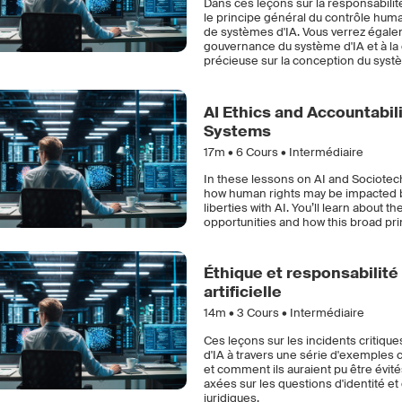
Dans ces leçons sur la responsabilit
le principe général du contrôle hum
de systèmes d'IA. Vous verrez égale
gouvernance du système d'IA et à la 
précieuse sur la conception du syst
AI Ethics and Accountabili
Systems
17m •
6
Cours • Intermédiaire
In these lessons on AI and Sociotec
how human rights may be impacted by 
liberties with AI. You’ll learn about 
opportunities and how this broad prin
Éthique et responsabilité d
artificielle
14m •
3
Cours • Intermédiaire
Ces leçons sur les incidents critiques
d'IA à travers une série d'exemples 
et comment ils auraient pu être évité
axées sur les questions d'identité et
juridiques.