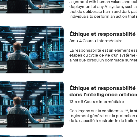
alignment with human values and exte
deployment of any AI system, such as
that do deliberate harm and dark pat
individuals to perform an action that 
Éthique et responsabilité 
8m •
4
Cours • Intermédiaire
La responsabilité est un élément essen
étapes du cycle de vie d'un système 
ainsi que lorsqu’un dommage survie
Éthique et responsabilité d
dans l'intelligence artifici
13m •
6
Cours • Intermédiaire
Ces leçons sur la confidentialité, la sû
règlement général sur la protection
de la capacité à restreindre le traitem