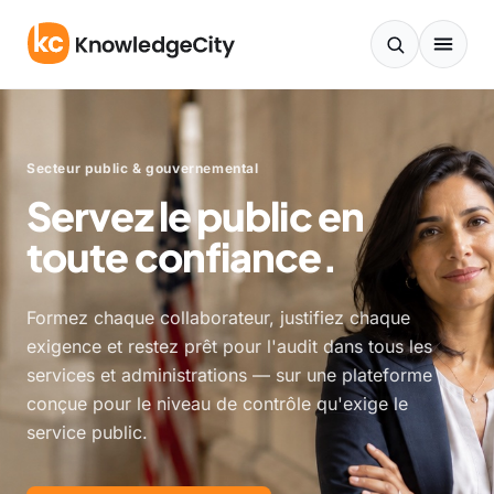
Aller au contenu
Secteur public & gouvernemental
Servez le public en
toute confiance.
Formez chaque collaborateur, justifiez chaque
exigence et restez prêt pour l'audit dans tous les
services et administrations — sur une plateforme
conçue pour le niveau de contrôle qu'exige le
service public.