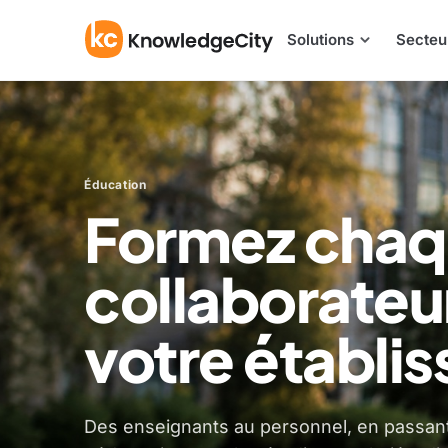
Aller au contenu
Solutions
Secteu
Éducation
Formez cha
collaborateu
votre établi
Des enseignants au personnel, en passant 