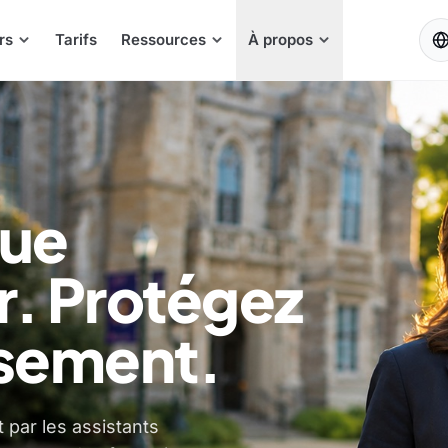
FR
rs
Tarifs
Ressources
À propos
que
r. Protégez
ssement.
par les assistants