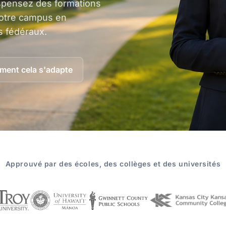
ispensez des formations
 votre campus en
s fédéraux.
ent cela s'adapte
Approuvé par des écoles, des collèges et des universités