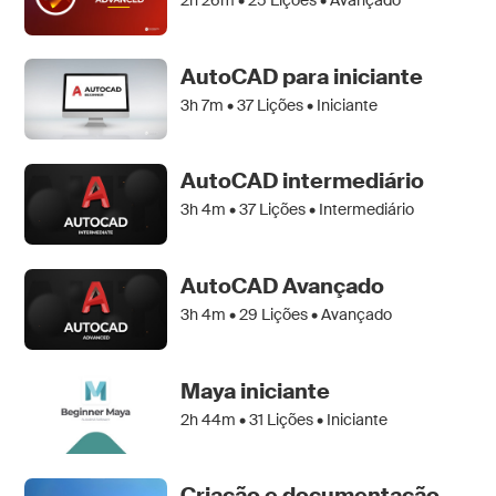
2h 26m •
25
Lições • Avançado
AutoCAD para iniciante
3h 7m •
37
Lições • Iniciante
AutoCAD intermediário
3h 4m •
37
Lições • Intermediário
AutoCAD Avançado
3h 4m •
29
Lições • Avançado
Maya iniciante
2h 44m •
31
Lições • Iniciante
Criação e documentação