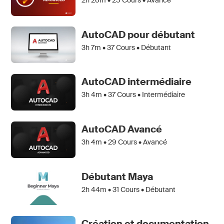
2h 26m •
25
Cours • Avancé
AutoCAD pour débutant
3h 7m •
37
Cours • Débutant
AutoCAD intermédiaire
3h 4m •
37
Cours • Intermédiaire
AutoCAD Avancé
3h 4m •
29
Cours • Avancé
Débutant Maya
2h 44m •
31
Cours • Débutant
Création et documentation