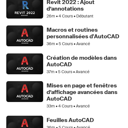
Revit 2022 : Ajout
d’annotations
26m •
4
Cours • Débutant
Macros et routines
personnalisées d'AutoCAD
36m •
5
Cours • Avancé
Création de modèles dans
AutoCAD
37m •
5
Cours • Avancé
Mises en page et fenêtres
d’affichage avancées dans
AutoCAD
33m •
4
Cours • Avancé
Feuilles AutoCAD
36m •
5
Cours • Avancé