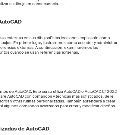
lizar su dibujo en consecuencia.
 AutoCAD
ias externas en sus dibujosEstas lecciones explicarán cómo
ibujos. En primer lugar, ilustraremos cómo acceder y administrar
referencias externas. A continuación, examinaremos las
juntos cuando se usan referencias externas.
entos de AutoCAD. Este curso utiliza AutoCAD o AutoCAD LT 2022
ware AutoCAD con comandos y técnicas más sofisticados. Se le
acros y otras rutinas personalizadas. También aprenderá a crear
Verá algunos comandos avanzados para crear y modificar diseños.
lizadas de AutoCAD