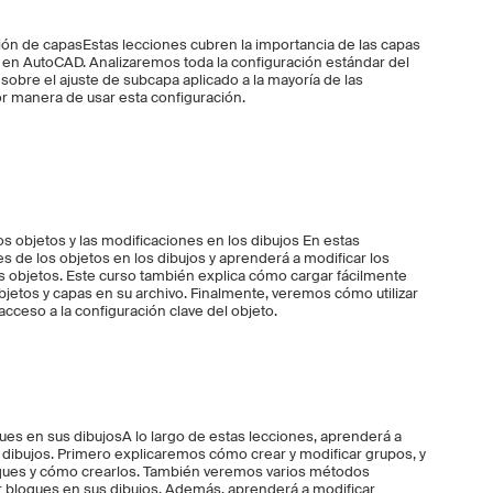
tión de capasEstas lecciones cubren la importancia de las capas
 en AutoCAD. Analizaremos toda la configuración estándar del
obre el ajuste de subcapa aplicado a la mayoría de las
or manera de usar esta configuración.
s objetos y las modificaciones en los dibujos En estas
es de los objetos en los dibujos y aprenderá a modificar los
os objetos. Este curso también explica cómo cargar fácilmente
objetos y capas en su archivo. Finalmente, veremos cómo utilizar
 acceso a la configuración clave del objeto.
oques en sus dibujosA lo largo de estas lecciones, aprenderá a
 dibujos. Primero explicaremos cómo crear y modificar grupos, y
ques y cómo crearlos. También veremos varios métodos
ar bloques en sus dibujos. Además, aprenderá a modificar