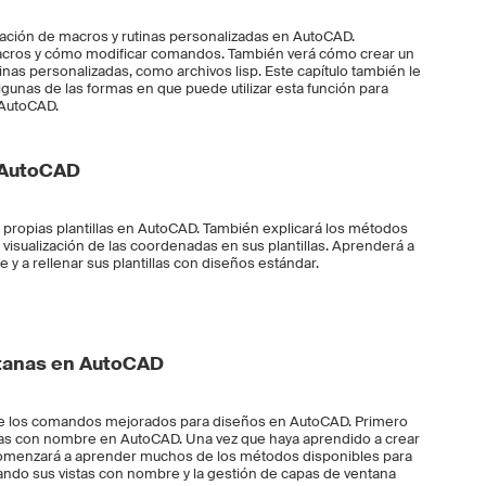
reación de macros y rutinas personalizadas en AutoCAD.
acros y cómo modificar comandos. También verá cómo crear un
inas personalizadas, como archivos lisp. Este capítulo también le
gunas de las formas en que puede utilizar esta función para
 AutoCAD.
n AutoCAD
s propias plantillas en AutoCAD. También explicará los métodos
la visualización de las coordenadas en sus plantillas. Aprenderá a
 y a rellenar sus plantillas con diseños estándar.
tanas en AutoCAD
de los comandos mejorados para diseños en AutoCAD. Primero
istas con nombre en AutoCAD. Una vez que haya aprendido a crear
comenzará a aprender muchos de los métodos disponibles para
lizando sus vistas con nombre y la gestión de capas de ventana