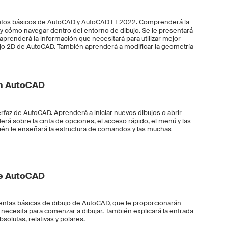
eptos básicos de AutoCAD y AutoCAD LT 2022. Comprenderá la
 y cómo navegar dentro del entorno de dibujo. Se le presentará
aprenderá la información que necesitará para utilizar mejor
jo 2D de AutoCAD. También aprenderá a modificar la geometría
ión AutoCAD
erfaz de AutoCAD. Aprenderá a iniciar nuevos dibujos o abrir
rá sobre la cinta de opciones, el acceso rápido, el menú y las
bién le enseñará la estructura de comandos y las muchas
de AutoCAD
ientas básicas de dibujo de AutoCAD, que le proporcionarán
necesita para comenzar a dibujar. También explicará la entrada
lutas, relativas y polares.