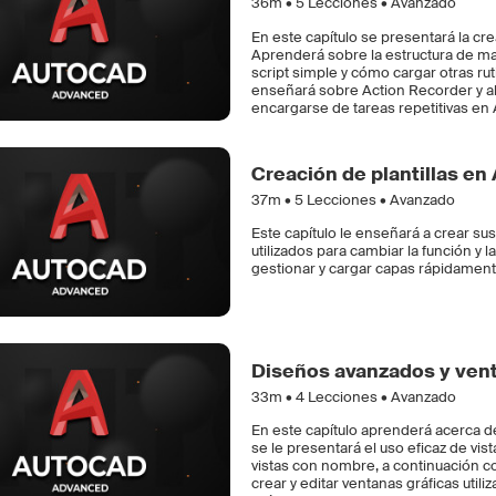
36m •
5
Lecciones • Avanzado
En este capítulo se presentará la c
Aprenderá sobre la estructura de m
script simple y cómo cargar otras rut
enseñará sobre Action Recorder y al
encargarse de tareas repetitivas en
Creación de plantillas e
37m •
5
Lecciones • Avanzado
Este capítulo le enseñará a crear su
utilizados para cambiar la función y 
gestionar y cargar capas rápidamente
Diseños avanzados y ven
33m •
4
Lecciones • Avanzado
En este capítulo aprenderá acerca 
se le presentará el uso eficaz de v
vistas con nombre, a continuación 
crear y editar ventanas gráficas uti