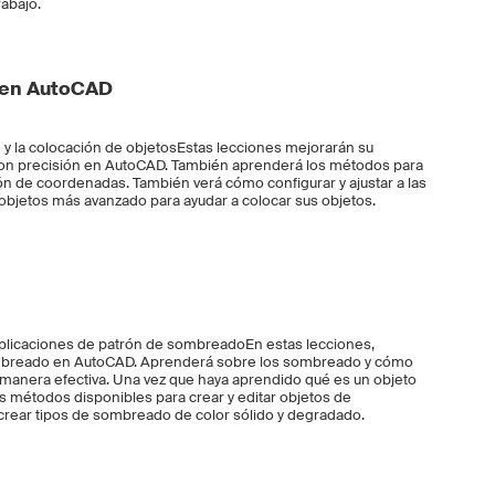
rabajo.
 en AutoCAD
e y la colocación de objetosEstas lecciones mejorarán su
con precisión en AutoCAD. También aprenderá los métodos para
ción de coordenadas. También verá cómo configurar y ajustar a las
 objetos más avanzado para ayudar a colocar sus objetos.
plicaciones de patrón de sombreadoEn estas lecciones,
mbreado en AutoCAD. Aprenderá sobre los sombreado y cómo
manera efectiva. Una vez que haya aprendido qué es un objeto
 métodos disponibles para crear y editar objetos de
rear tipos de sombreado de color sólido y degradado.