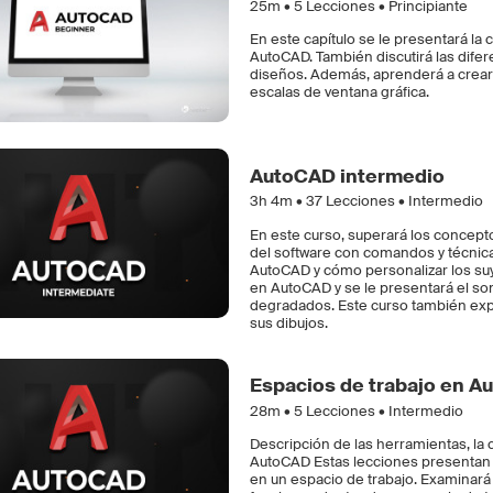
25m •
5
Lecciones • Principiante
En este capítulo se le presentará la 
AutoCAD. También discutirá las difer
diseños. Además, aprenderá a crear d
escalas de ventana gráfica.
AutoCAD intermedio
3h 4m •
37
Lecciones • Intermedio
En este curso, superará los concep
del software con comandos y técnica
AutoCAD y cómo personalizar los suy
en AutoCAD y se le presentará el so
degradados. Este curso también exp
sus dibujos.
Espacios de trabajo en 
28m •
5
Lecciones • Intermedio
Descripción de las herramientas, la c
AutoCAD Estas lecciones presentan 
en un espacio de trabajo. Examinará 