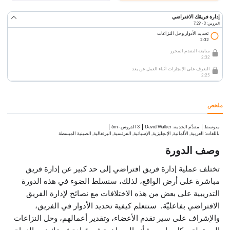
إدارة فريقك الافتراضي
الدروس: 3 · 7:29
تحديد الأدوار وحل النزاعات
2:32
متابعة التقدم المحرز
2:32
التعرف على الإنجازات أثناء العمل عن بعد
2:25
ملخص
متوسط
:
David Walker
3 الدروس
·
6m
مقدِّم الخدمة
باللغات: العربية, الألمانية, الإنجليزية, الإسبانية, الفرنسية, البرتغالية, الصينية المبسطة
وصف الدورة
تختلف عملية إدارة فريق افتراضي إلى حد كبير عن إدارة فريق
مباشرة على أرض الواقع، لذلك، سنسلط الضوء في هذه الدورة
التدريبية على بعض من هذه الاختلافات مع نصائح لإدارة الفريق
الافتراضي بفاعليّة. ستتعلم كيفية تحديد الأدوار في الفريق،
والإشراف على سير تقدم الأعضاء، وتقدير أعمالهم، وحل النزاعات