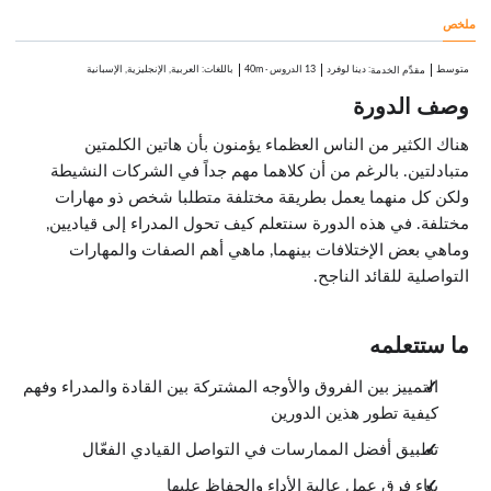
4:08
ملخص
قيادة القادة
2:47
متوسط
:
دينا لوفرد
13 الدروس
·
40m
باللغات: العربية, الإنجليزية, الإسبانية
مقدِّم الخدمة
وصف الدورة
هناك الكثير من الناس العظماء يؤمنون بأن هاتين الكلمتين
متبادلتين. بالرغم من أن كلاهما مهم جداً في الشركات النشيطة
ولكن كل منهما يعمل بطريقة مختلفة متطلبا شخص ذو مهارات
مختلفة. في هذه الدورة سنتعلم كيف تحول المدراء إلى قياديين,
وماهي بعض الإختلافات بينهما, ماهي أهم الصفات والمهارات
التواصلية للقائد الناجح.
ما ستتعلمه
التمييز بين الفروق والأوجه المشتركة بين القادة والمدراء وفهم
كيفية تطور هذين الدورين
تطبيق أفضل الممارسات في التواصل القيادي الفعّال
بناء فرق عمل عالية الأداء والحفاظ عليها