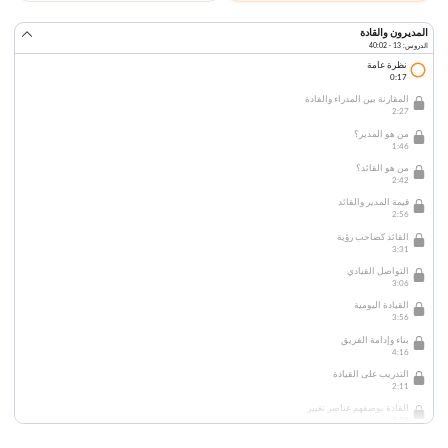
المديرون والقادة
الدروس: 13 · 40:02
نظرة عامة
0:17
المقارنة بين المدراء والقادة
2:27
من هو المدير؟
1:46
من هو القائد؟
2:42
قيمة المدير والقائد
2:56
القائد كصاحب رؤية
3:31
التواصل القيادي
3:06
القيادة اليومية
3:56
بناء وإدامة الفريق
4:16
التدريب على القيادة
2:11
القادة بوصفهم عناصر تغيير
5:59
التحكم بالتغيير