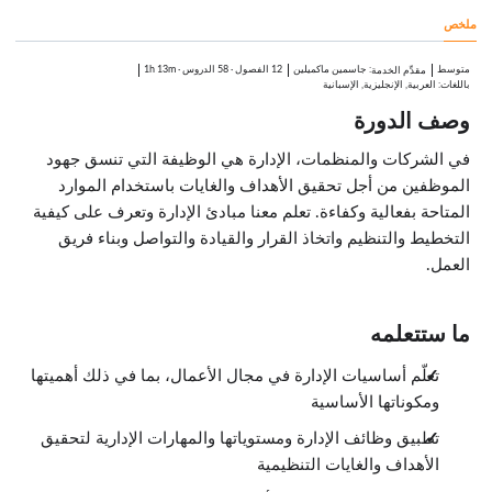
الدروس: 5 · 7:48
ملخص
نظرة عامة
0:55
الإدارة العلمية
متوسط
:
جاسمين ماكميلين
12 الفصول
·
58 الدروس
·
1h 13m
مقدِّم الخدمة
1:35
باللغات: العربية, الإنجليزية, الإسبانية
الإدارة البيروقراطية
وصف الدورة
1:48
الإدارة التنظيمية
2:54
في الشركات والمنظمات، الإدارة هي الوظيفة التي تنسق جهود
خلاصة الفصل
الموظفين من أجل تحقيق الأهداف والغايات باستخدام الموارد
0:36
المتاحة بفعالية وكفاءة. تعلم معنا مبادئ الإدارة وتعرف على كيفية
الأخلاقيات والمسؤولية الاجتماعية
الدروس: 5 · 7:44
التخطيط والتنظيم واتخاذ القرار والقيادة والتواصل وبناء فريق
نظرة عامة
العمل.
0:57
كيف يتخذ المدراء القرارات؟
1:25
أنواع القرارات التي يتخذها المدراء
ما ستتعلمه
1:34
كيف يحل المدراء المشاكل؟
تعلّم أساسيات الإدارة في مجال الأعمال، بما في ذلك أهميتها
2:33
ومكوناتها الأساسية
خلاصة الفصل
1:15
تطبيق وظائف الإدارة ومستوياتها والمهارات الإدارية لتحقيق
التخطيط والتنظيم
الدروس: 4 · 4:30
الأهداف والغايات التنظيمية
نظرة عامة
1:11