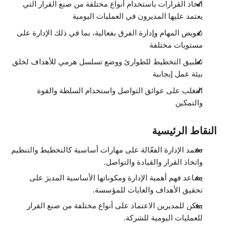
اتخاذ القرارات باستخدام أنواع مختلفة من صنع القرار التي
الإدارة على مستويات مختلفة
يعتمد عليها المديرون في العمليات اليومية
1:23
خطة طوارئ
تفويض المهام وإدارة الفرق بفعالية، بما في ذلك الإدارة على
0:39
مستويات مختلفة
خلاصة الفصل
1:17
تطبيق التخطيط للطوارئ ووضع تسلسل هرمي للأهداف لخلق
وضع الأهداف
الدروس: 4 · 4:44
بيئة عمل إيجابية
نظرة عامة
0:45
التغلب على عوائق التواصل واستخدام السلطة والقوة
التسلسل الهرمي للأهداف
والتمكين
0:32
وضع الأهداف
2:37
النقاط الرئيسية
خلاصة الفصل
0:50
تفويض المهام وإدارة الفرق
تعتمد الإدارة الفعّالة على مهارات أساسية كالتخطيط والتنظيم
الدروس: 5 · 5:39
واتخاذ القرار والقيادة والتواصل.
نظرة عامة
0:37
يساعد فهم أهمية الإدارة ومكوناتها الأساسية المديرَ على
السلطة والنفوذ والتمكين
تحقيق الأهداف والغايات للمؤسسة.
1:55
كيفية التدريب
يمكن للمديرين الاعتماد على أنواع مختلفة من صنع القرار
1:01
للعمليات اليومية للشركة.
فوائد التفويض
1:12