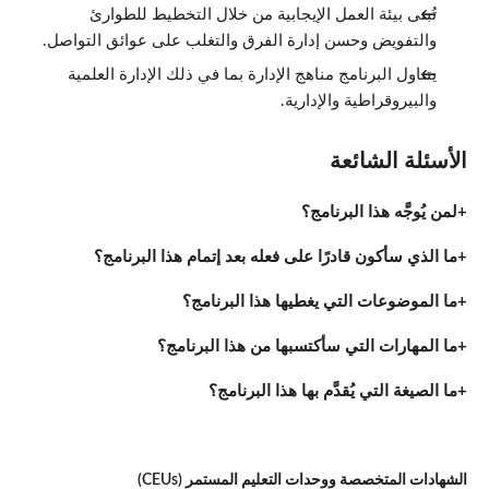
تُبنى بيئة العمل الإيجابية من خلال التخطيط للطوارئ
خلاصة الفصل
0:54
والتفويض وحسن إدارة الفرق والتغلب على عوائق التواصل.
التواصل
الدروس: 5 · 6:39
يتناول البرنامج مناهج الإدارة بما في ذلك الإدارة العلمية
نظرة عامة
والبيروقراطية والإدارية.
1:53
كيفية تقديم الملاحظات التقييمية
1:21
الأسئلة الشائعة
عوائق التواصل
0:47
كيفية خلق بيئة تواصل ملائمة
لمن يُوجَّه هذا البرنامج؟
1:10
خلاصة الفصل
ما الذي سأكون قادرًا على فعله بعد إتمام هذا البرنامج؟
1:28
الحافز
الدروس: 4 · 4:57
ما الموضوعات التي يغطيها هذا البرنامج؟
نظرة عامة
0:20
ما المهارات التي سأكتسبها من هذا البرنامج؟
مستويات الحافز
1:17
أنواع الحافز
ما الصيغة التي يُقدَّم بها هذا البرنامج؟
2:27
خلاصة الفصل
0:53
القيادة
الشهادات المتخصصة ووحدات التعليم المستمر (CEUs)
الدروس: 4 · 4:34