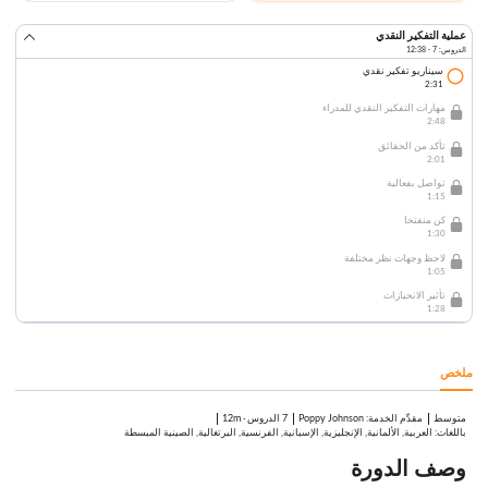
عملية التفكير النقدي
الدروس: 7 · 12:38
سيناريو تفكير نقدي
2:31
مهارات التفكير النقدي للمدراء
2:48
تأكد من الحقائق
2:01
تواصل بفعالية
1:15
كن منفتحا
1:30
لاحظ وجهات نظر مختلفة
1:05
تأثير الانحيازات
1:28
ملخص
متوسط
:
Poppy Johnson
7 الدروس
·
12m
مقدِّم الخدمة
باللغات: العربية, الألمانية, الإنجليزية, الإسبانية, الفرنسية, البرتغالية, الصينية المبسطة
وصف الدورة