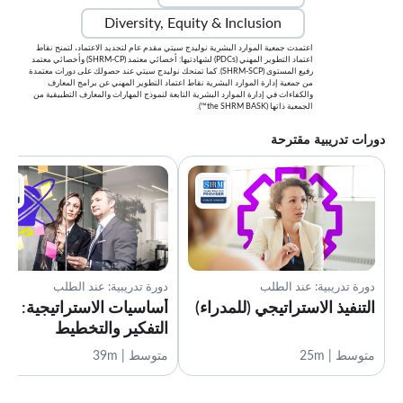
Diversity, Equity & Inclusion
اعتمدت جمعية الموارد البشرية نوليدج سيتي مقدم عام لتجديد الاعتماد، لتمنح نقاط
اعتماد التطوير المهني (PDCs) لشهادتيها: أخصائي معتمد (SHRM-CP) وأخصائي معتمد
رفيع المستوى (SHRM-SCP). كما تمنحك نوليدج سيتي عند حصولك على دورات معتمدة
من جمعية إدارة الموارد البشرية نقاط اعتماد التطوير المهني عن برامج المعارف
والكفاءات في إدارة الموارد البشرية التابعة لنموذج المهارات والمعارف التطبيقية من
الجمعية ذاتها (the SHRM BASK™).
دورات تدريبية مقترحة
دورة تدريبية: عند الطلب
دورة تدريبية: عند الطلب
التنفيذ الاستراتيجي (للمدراء)
أساسيات الاستراتيجية:
التفكير والتخطيط
متوسط | 25m
متوسط | 39m