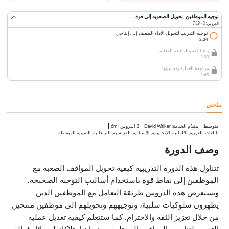
توجيه الموظفين: تحويل الصعوبة إلى قوة
الدروس: 3 · 7:19
توجيه التدريب لتحويل الأداء الضعيف إلى إنتاجي
2:34
بناء الثقة والمتابعة الفعالة
2:00
مراجعة العملية وتحسينها
2:45
ملخص
متوسط
:
David Walker
3 الدروس
·
6m
مقدِّم الخدمة
باللغات: العربية, الألمانية, الإنجليزية, الإسبانية, الفرنسية, البرتغالية, الصينية المبسطة
وصف الدورة
تتناول هذه الدورة التدريبية كيفية تحويل المواقف الصعبة مع
الموظفين إلى نقاط قوة باستخدام أساليب التوجيه الصحيحة.
وتستعرض هذه الدروس طريقة التعامل مع الموظفين الذين
يظهرون سلوكيات سلبية، وتوجيههم وتحويلهم إلى موظفين منتجين
من خلال تعزيز الثقة والاحترام. كما ستتعلم كيفية تعديل عملية