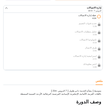
إدارة الاتصالات
الدروس: 7 · 22:11
خطة إدارة الاتصالات
4:04
تحديد قنوات التعميم
1:38
تحليل متطلبات الاتصالات
3:58
تكنولوجيا الاتصالات
4:54
طرق الاتصال
3:46
استراتيجية إدارة الاتصالات
2:51
اختبر معلوماتك
1:00
ملخص
متوسط
:
داني هاويل
7 الدروس
·
21m
مقدِّم الخدمة
باللغات: العربية, الألمانية, الإنجليزية, الإسبانية, الفرنسية, البرتغالية, الأردية, الصينية المبسطة
وصف الدورة