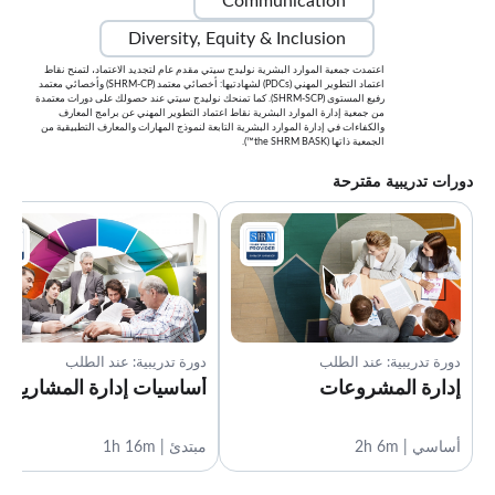
Communication
Diversity, Equity & Inclusion
اعتمدت جمعية الموارد البشرية نوليدج سيتي مقدم عام لتجديد الاعتماد، لتمنح نقاط
اعتماد التطوير المهني (PDCs) لشهادتيها: أخصائي معتمد (SHRM-CP) وأخصائي معتمد
رفيع المستوى (SHRM-SCP). كما تمنحك نوليدج سيتي عند حصولك على دورات معتمدة
من جمعية إدارة الموارد البشرية نقاط اعتماد التطوير المهني عن برامج المعارف
والكفاءات في إدارة الموارد البشرية التابعة لنموذج المهارات والمعارف التطبيقية من
الجمعية ذاتها (the SHRM BASK™).
دورات تدريبية مقترحة
دورة تدريبية: عند الطلب
دورة تدريبية: عند الطلب
إدارة المشروعات
أساسيات إدارة المشاريع
أساسي | 2h 6m
مبتدئ | 1h 16m