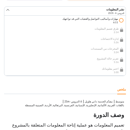
نشر المعلومات
الدروس: 6 · 23:31
مهارات وأساليب التواصل والعقبات التي قد تواجهك
6:11
طرق تعميم المعلومات
2:14
إدارة الاجتماعات
5:26
المخرجات من المستندات
3:24
تقرير حالة المشروع
5:16
اختبر معلوماتك
1:00
ملخص
متوسط
:
داني هاويل
6 الدروس
·
21m
مقدِّم الخدمة
باللغات: العربية, الألمانية, الإنجليزية, الإسبانية, الفرنسية, البرتغالية, الأردية, الصينية المبسطة
وصف الدورة
تعميم المعلومات هو عملية إتاحة المعلومات المتعلقة بالمشروع