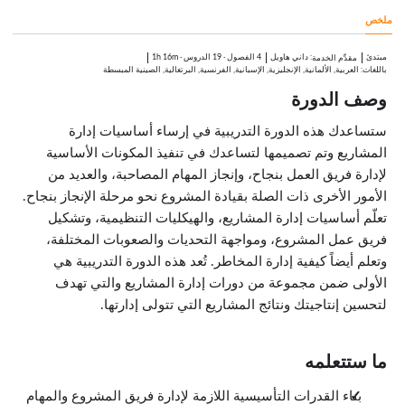
3:33
ملخص
دور الإدارة
5:09
إدارة التحديات
مبتدئ
:
داني هاويل
4 الفصول
·
19 الدروس
·
1h 16m
مقدِّم الخدمة
الدروس: 8 · 28:51
باللغات: العربية, الألمانية, الإنجليزية, الإسبانية, الفرنسية, البرتغالية, الصينية المبسطة
النزاعات وإدارة عملية حل النزاعات
وصف الدورة
7:28
إدارة التوقعات
3:36
ستساعدك هذه الدورة التدريبية في إرساء أساسيات إدارة
فهم دور رعاة المشروع التنفيذيين
المشاريع وتم تصميمها لتساعدك في تنفيذ المكونات الأساسية
3:34
لإدارة فريق العمل بنجاح، وإنجاز المهام المصاحبة، والعديد من
تعريف المخاطر: إدارة المخاطر وإجراءات مواجهة المخاطر
5:12
الأمور الأخرى ذات الصلة بقيادة المشروع نحو مرحلة الإنجاز بنجاح.
أنواع المخاطر وكيفية تعقبها
تعلّم أساسيات إدارة المشاريع، والهيكليات التنظيمية، وتشكيل
4:51
فريق عمل المشروع، ومواجهة التحديات والصعوبات المختلفة،
التخطيط للمخاطر المحتملة وحل المشاكل
2:20
وتعلم أيضاً كيفية إدارة المخاطر. تُعد هذه الدورة التدريبية هي
خطوات للنجاح: إنشاء سجل المخاطر
الأولى ضمن مجموعة من دورات إدارة المشاريع والتي تهدف
1:11
خاتمة
لتحسين إنتاجيتك ونتائج المشاريع التي تتولى إدارتها.
0:39
ما ستتعلمه
بناء القدرات التأسيسية اللازمة لإدارة فريق المشروع والمهام