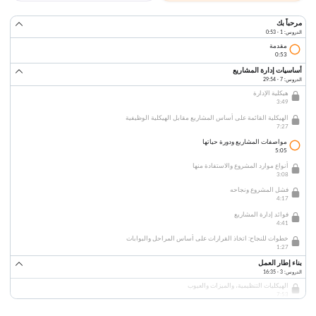
مرحباً بك
الدروس: 1 · 0:53
مقدمة
0:53
أساسيات إدارة المشاريع
الدروس: 7 · 29:54
هيكلية الإدارة
3:49
الهيكلية القائمة على أساس المشاريع مقابل الهيكلية الوظيفية
7:27
مواصفات المشاريع ودورة حياتها
5:05
أنواع موارد المشروع والاستفادة منها
3:08
فشل المشروع ونجاحه
4:17
فوائد إدارة المشاريع
4:41
خطوات للنجاح: اتخاذ القرارات على أساس المراحل والبوابات
1:27
بناء إطار العمل
الدروس: 3 · 16:35
الهيكليات التنظيمية، والميزات والعيوب
7:53
بناء فريق عمل المشروع