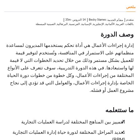
6:36
ملخص
اختبر معلوماتك
1:00
خاتمة
متقدم
:
Becky Starnes
14 الدروس
·
35m
مقدِّم الخدمة
0:43
باللغات: العربية, الألمانية, الإنجليزية, الإسبانية, الفرنسية, البرتغالية, الصينية المبسطة
وصف الدورة
إدارة إجراءات الأعمال هي أداة تحكم يستخدمها المديرون لمساعدة
منظماتهم على الاستمرار في المنافسة، وتُستخدم لتوفير قيمة
للعميل بشكل مستمر وذلك من خلال تحديد الخطوات التي لا قيمة
لها واستبعادها. في هذه الدورة التدريبية، سوف تتعرف على الأنواع
المختلفة من إجراءات الأعمال، وكل خطوة من خطوات دورة الحياة
الخاصة بإدارة إجراءات الأعمال، والعوامل التي قد تؤدي إلى نجاح
مشروع العمل أو فشله.
ما ستتعلمه
التمييز بين المناهج المختلفة لدراسة العمليات التجارية
تحديد المراحل المختلفة لدورة حياة إدارة العمليات التجارية
(BPM)