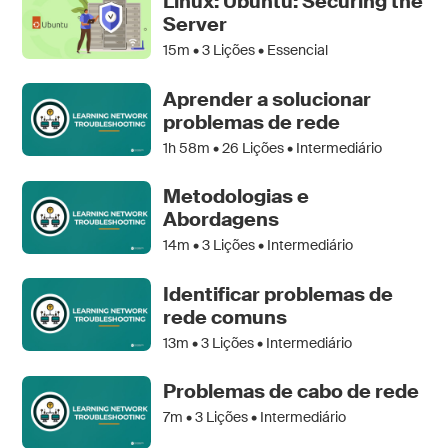
Linux: Ubuntu: Securing the
Server
15m •
3
Lições • Essencial
Aprender a solucionar
problemas de rede
1h 58m •
26
Lições • Intermediário
Metodologias e
Abordagens
14m •
3
Lições • Intermediário
Identificar problemas de
rede comuns
13m •
3
Lições • Intermediário
Problemas de cabo de rede
7m •
3
Lições • Intermediário