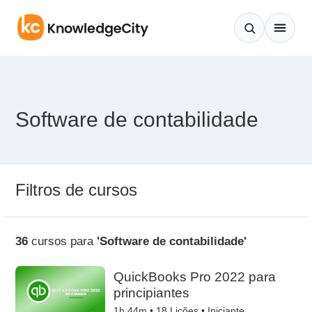
Pular para o conteúdo
Software de contabilidade
Filtros de cursos
36
cursos para
'Software de contabilidade'
QuickBooks Pro 2022 para
principiantes
1h 44m •
18
Lições • Iniciante