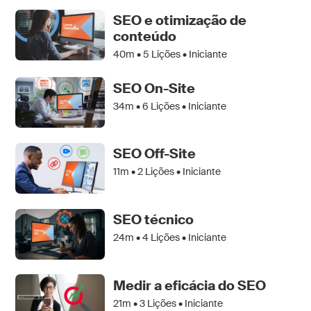
SEO e otimização de
conteúdo
40m •
5
Lições • Iniciante
SEO On-Site
34m •
6
Lições • Iniciante
SEO Off-Site
11m •
2
Lições • Iniciante
SEO técnico
24m •
4
Lições • Iniciante
Medir a eficácia do SEO
21m •
3
Lições • Iniciante