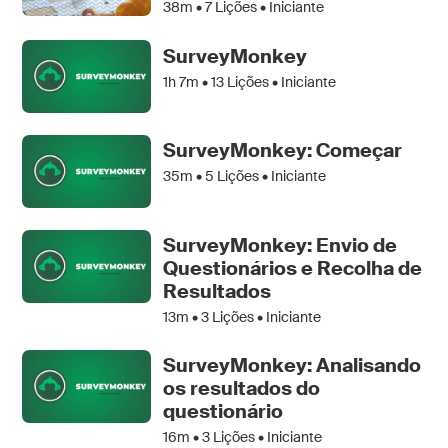
38m •
7
Lições • Iniciante
SurveyMonkey
1h 7m •
13
Lições • Iniciante
SurveyMonkey: Começar
35m •
5
Lições • Iniciante
SurveyMonkey: Envio de
Questionários e Recolha de
Resultados
13m •
3
Lições • Iniciante
SurveyMonkey: Analisando
os resultados do
questionário
16m •
3
Lições • Iniciante