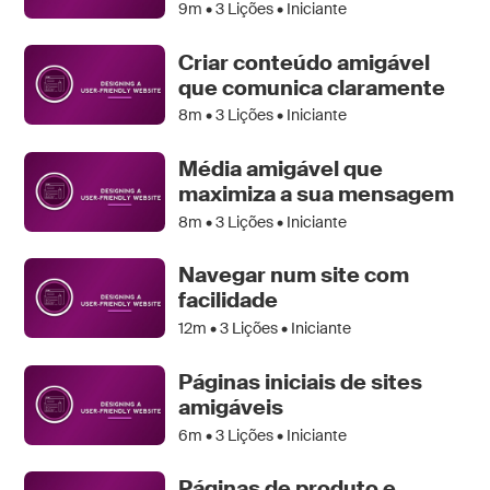
9m •
3
Lições • Iniciante
Criar conteúdo amigável
que comunica claramente
8m •
3
Lições • Iniciante
Média amigável que
maximiza a sua mensagem
8m •
3
Lições • Iniciante
Navegar num site com
facilidade
12m •
3
Lições • Iniciante
Páginas iniciais de sites
amigáveis
6m •
3
Lições • Iniciante
Páginas de produto e