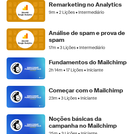
Remarketing no Analytics
9m •
2
Lições • Intermediário
Análise de spam e prova de
spam
17m •
3
Lições • Intermediário
Fundamentos do Mailchimp
2h 14m •
17
Lições • Iniciante
Começar com o Mailchimp
23m •
3
Lições • Iniciante
Noções básicas da
campanha no Mailchimp
25m •
3
Lições • Iniciante