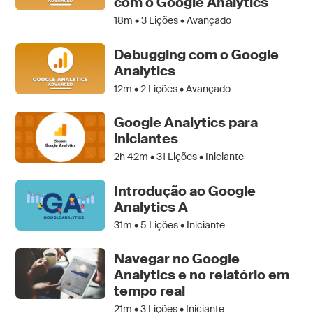
com o Google Analytics
18m •
3
Lições • Avançado
Debugging com o Google
Analytics
12m •
2
Lições • Avançado
Google Analytics para
iniciantes
2h 42m •
31
Lições • Iniciante
Introdução ao Google
Analytics A
31m •
5
Lições • Iniciante
Navegar no Google
Analytics e no relatório em
tempo real
21m •
3
Lições • Iniciante