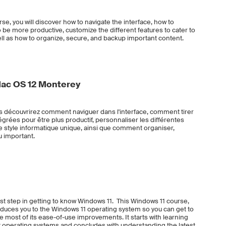
se, you will discover how to navigate the interface, how to
to be more productive, customize the different features to cater to
ell as how to organize, secure, and backup important content.
Mac OS 12 Monterey
 découvrirez comment naviguer dans l'interface, comment tirer
tégrées pour être plus productif, personnaliser les différentes
e style informatique unique, ainsi que comment organiser,
u important.
rst step in getting to know Windows 11. This Windows 11 course,
roduces you to the Windows 11 operating system so you can get to
 most of its ease-of-use improvements. It starts with learning
 operating systems and concludes with understanding the latest