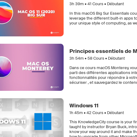
3h 39m •
41
Cours • Débutant
In this macOS Big Sur Essentials cour
leverage the different built-in apps 
your unique style of computing, as w
Principes essentiels de 
3h 54m •
58
Cours • Débutant
Dans ce cours macOS Monterey, vous
parti des différentes applications in
fonctionnalités pour répondre à votr
sécuriser , et sauvegardez le conten
Windows 11
1h 45m •
42
Cours • Débutant
This KnowledgeCity course is your fi
taught by instructor Bryan Buck, int
know your way around it and make the
how to upgrade from other Microsoft