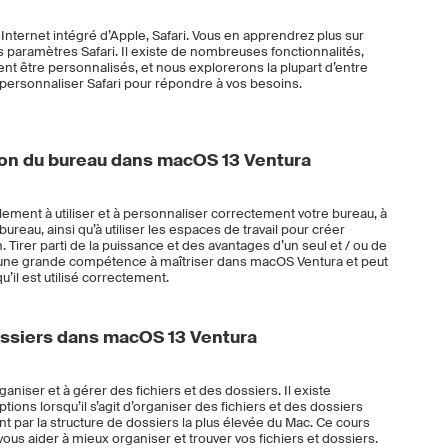
Internet intégré d’Apple, Safari. Vous en apprendrez plus sur
les paramètres Safari. Il existe de nombreuses fonctionnalités,
t être personnalisés, et nous explorerons la plupart d’entre
ersonnaliser Safari pour répondre à vos besoins.
ion du bureau dans macOS 13 Ventura
ment à utiliser et à personnaliser correctement votre bureau, à
bureau, ainsi qu’à utiliser les espaces de travail pour créer
Tirer parti de la puissance et des avantages d’un seul et / ou de
t une grande compétence à maîtriser dans macOS Ventura et peut
u’il est utilisé correctement.
dossiers dans macOS 13 Ventura
niser et à gérer des fichiers et des dossiers. Il existe
tions lorsqu’il s’agit d’organiser des fichiers et des dossiers
ar la structure de dossiers la plus élevée du Mac. Ce cours
ous aider à mieux organiser et trouver vos fichiers et dossiers.