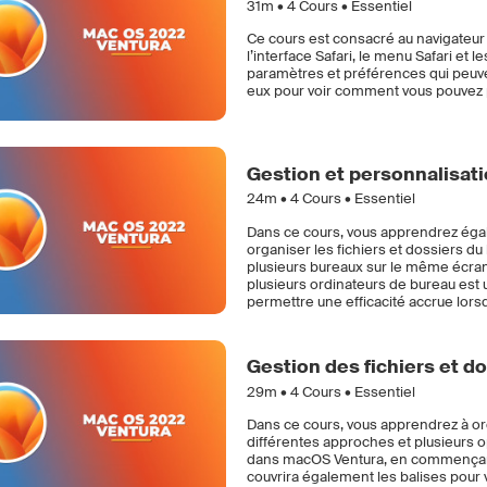
31m •
4
Cours • Essentiel
Ce cours est consacré au navigateur 
l’interface Safari, le menu Safari et 
paramètres et préférences qui peuven
eux pour voir comment vous pouvez p
Gestion et personnalisat
24m •
4
Cours • Essentiel
Dans ce cours, vous apprendrez égale
organiser les fichiers et dossiers du 
plusieurs bureaux sur le même écran. 
plusieurs ordinateurs de bureau es
permettre une efficacité accrue lorsq
Gestion des fichiers et 
29m •
4
Cours • Essentiel
Dans ce cours, vous apprendrez à orga
différentes approches et plusieurs op
dans macOS Ventura, en commençant p
couvrira également les balises pour v