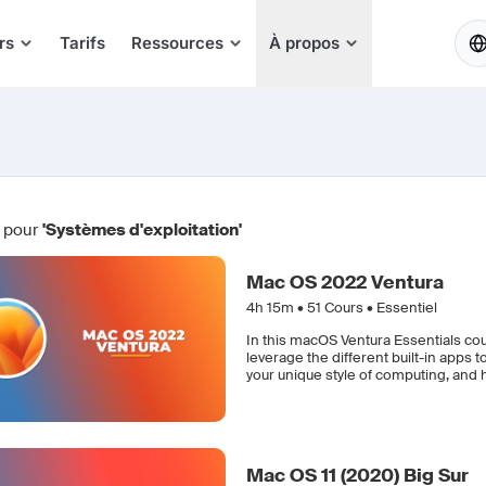
FR
rs
Tarifs
Ressources
À propos
 pour
'Systèmes d'exploitation'
Mac OS 2022 Ventura
4h 15m •
51
Cours • Essentiel
In this macOS Ventura Essentials cour
leverage the different built-in apps 
your unique style of computing, and 
Mac OS 11 (2020) Big Sur