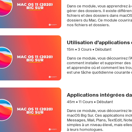
Dans ce module, vous apprendrez à org
gérer des dossiers. Il existe différe
fichiers et des dossiers dans macOS 
dossiers du Mac. Ce module couvrira 
nos fichiers et dossiers.
Utilisation d’applications
15m •
3
Cours • Débutant
Dans ce module, vous découvrirez l’A
comment installer et supprimer des 
et apprendre où et comment les trouve
est une tâche quotidienne courante d
Applications intégrées da
45m •
11
Cours • Débutant
Dans ce module, vous découvrirez les
macOS Big Sur. Ces applications incl
Messages, Mail, Plans, TextEdit, Note
simples à un niveau élevé, mais elles
à leurs homologues.