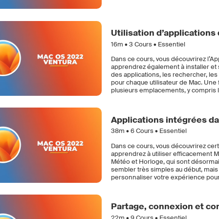
Utilisation d’application
16m •
3
Cours • Essentiel
Dans ce cours, vous découvrirez l’Ap
apprendrez également à installer et
des applications, les rechercher, les
pour chaque utilisateur de Mac. Une f
plusieurs emplacements, y compris l
Applications intégrées d
38m •
6
Cours • Essentiel
Dans ce cours, vous découvrirez cer
apprendrez à utiliser efficacement Ma
Météo et Horloge, qui sont désormai
sembler très simples au début, mais 
personnaliser votre expérience pour t
Partage, connexion et c
22m •
9
Cours • Essentiel