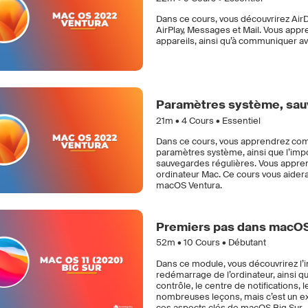
Dans ce cours, vous découvrirez AirD
AirPlay, Messages et Mail. Vous app
appareils, ainsi qu’à communiquer av
Paramètres système, sau
21m •
4
Cours • Essentiel
Dans ce cours, vous apprendrez comm
paramètres système, ainsi que l’imp
sauvegardes régulières. Vous appren
ordinateur Mac. Ce cours vous aidera 
macOS Ventura.
Premiers pas dans macOS 
52m •
10
Cours • Débutant
Dans ce module, vous découvrirez l’in
redémarrage de l’ordinateur, ainsi q
contrôle, le centre de notifications, l
nombreuses leçons, mais c’est un e
ces aspects clés de macOS Big Sur.