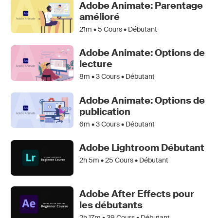
Adobe Animate: Parentage
amélioré
21m •
5
Cours • Débutant
Adobe Animate: Options de
lecture
8m •
3
Cours • Débutant
Adobe Animate: Options de
publication
6m •
3
Cours • Débutant
Adobe Lightroom Débutant
2h 5m •
25
Cours • Débutant
Adobe After Effects pour
les débutants
2h 17m •
39
Cours • Débutant