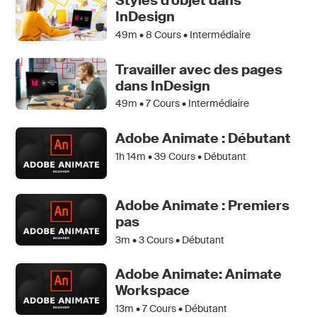
Styles d’objet dans
InDesign
49m •
8
Cours • Intermédiaire
Travailler avec des pages
dans InDesign
49m •
7
Cours • Intermédiaire
Adobe Animate : Débutant
1h 14m •
39
Cours • Débutant
Adobe Animate : Premiers
pas
3m •
3
Cours • Débutant
Adobe Animate: Animate
Workspace
13m •
7
Cours • Débutant