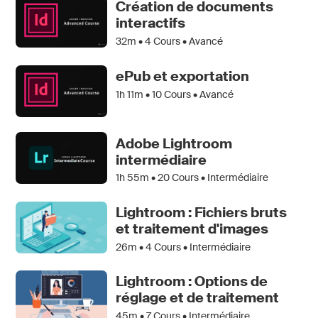
Création de documents
interactifs
32m •
4
Cours • Avancé
ePub et exportation
1h 11m •
10
Cours • Avancé
Adobe Lightroom
intermédiaire
1h 55m •
20
Cours • Intermédiaire
Lightroom : Fichiers bruts
et traitement d'images
26m •
4
Cours • Intermédiaire
Lightroom : Options de
réglage et de traitement
45m •
7
Cours • Intermédiaire