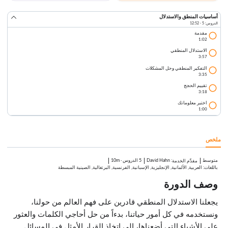
أساسيات المنطق والاستدلال
الدروس: 5 · 12:52
مقدمة
1:02
الاستدلال المنطقي
3:57
التفكير المنطقي وحل المشكلات
3:35
تقييم الحجج
3:18
اختبر معلوماتك
1:00
ملخص
متوسط
:
David Hahn
5 الدروس
·
10m
مقدِّم الخدمة
باللغات: العربية, الألمانية, الإنجليزية, الإسبانية, الفرنسية, البرتغالية, الصينية المبسطة
وصف الدورة
يجعلنا الاستدلال المنطقي قادرين على فهم العالم من حولنا،
ونستخدمه في كل أمور حياتنا، بدءاً من حل أحاجي الكلمات والعثور
على الأشياء التي أضعناها، إلى اتخاذ القرار الأمثل في المسائل