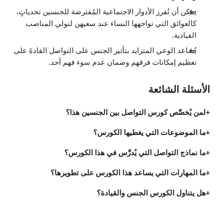
استبدال الرسالة
يمكن أن تُفرز الأدوار الاجتماعية المُفترضة للجنسين تحدياتٍ،
0:26
كالعوائق التي تواجهها النساء عند سعيهن لتولي المناصب
توضيح الرسالة
0:39
القيادية.
تنظيم الرسالة
0:34
يُساعد الوعي المتزايد بتأثير الجنس على التواصل القادةَ على
الذكر مقابل الأنثى في التواصل اللالفظي
تعظيم إمكانات فرقهم وضمان عدم سوء فهم أحد.
1:34
التشابهات في التواصل اللالفظي للنوعين
1:37
الأسئلة الشائعة
تمرين الفصل السادس
0:49
النوع والقيادة
لمن يُخصَّص كورس التواصل بين الجنسين هذا؟
الدروس: 4 · 5:55
ما هي القيادة؟
ما الموضوعات التي يغطيها الكورس؟
0:55
أسلوب القيادة الأنثوي
2:25
ما نماذج التواصل التي يُدرَّس في هذا الكورس؟
أسلوب القيادة الذكري
1:28
ما المهارات التي يساعد هذا الكورس على تطويرها؟
تمرين الفصل السابع
1:07
هل يتناول الكورس الجنس والقيادة؟
النوع والصراعات
الدروس: 4 · 10:06
تعريفات الصراع
1:11