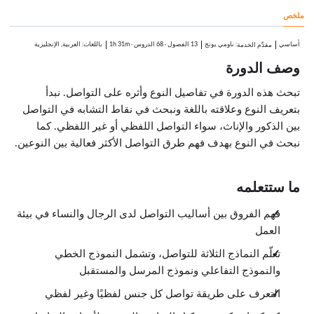
0:35
ملخص
النوع كثقافة
الدروس: 3 · 3:38
الثقافة
أساسي
:
ناومي يونج
13 الفصول
·
68 الدروس
·
1h 31m
باللغات: العربية, الإنجليزية
مقدِّم الخدمة
1:22
وصف الدورة
النوع في سياق ثقافي
1:17
تمرين الفصل الثالث
تبحث هذه الدورة في تفاصيل النوع وأثره على التواصل. نبدأ
0:59
بتعريف النوع وعلاقته باللغة ونبحث في نقاط التشابه في التواصل
مبادئ ونظريات
الدروس: 8 · 10:40
بين الذكور والإناث، سواء التواصل اللفظي أو غير اللفظي. كما
البنية الاجتماعية
نبحث في النوع بهدف فهم طرق التواصل الأكثر فعالية بين النوعين.
3:06
أنماط النوعين
1:11
ما ستتعلمه
التنمية المعرفية
1:38
النظرية النفسية الديناميكية
فهم الفروق بين أساليب التواصل لدى الرجال والنساء في بيئة
0:37
العمل
نظرية التعلم الاجتماعي
0:57
تعلّم النماذج الثلاثة للتواصل، وتشمل النموذج الخطي
نظرية بيم
1:19
والنموذج التفاعلي ونموذج المرسل والمستقبل
نظرية وجهة النظر
1:13
التعرف على طريقة تواصل كل جنس لفظيًا وغير لفظي
تمرين الفصل الرابع