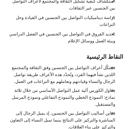
0:39
استكشاف كيفية تشكيل الثقافة والمجتمع لأعراف التواصل
السياق اللفظي
بين الجنسين عبر الثقافات
الدروس: 6 · 9:08
النوع واللغة
دراسة ديناميكيات التواصل بين الجنسين في القيادة وحل
1:03
النزاعات
أساليب التواصل بين الرجال والنساء
1:16
تحديد الفروق في التواصل بين الجنسين في الفصل الدراسي
أنماط التواصل بين النوعين
2:03
وبيئة العمل ووسائل الإعلام
التشابه اللغوي بين الرجال والنساء
1:40
فرضية سابير وورف
النقاط الرئيسية
2:22
تمرين الفصل الخامس
تتشكّل أعراف التواصل بين الجنسين وفق الثقافة والمجتمع
0:44
اللذين نشأ فيهما الفرد، وتُحدّد هذه الأعراف طريقة تواصل
التواصل اللالفظي
الدروس: 11 · 10:47
الرجال والنساء وقيادتهم وتعاملهم مع النزاعات في العمل.
مقدمة في التواصلات اللالفظية
1:57
يتناول الكورس آلية عمل التواصل الأساسي من خلال ثلاثة
التواصلات اللالفظية
نماذج: النموذج الخطي والنموذج التفاعلي ونموذج المرسل
1:10
والمستقبل.
إشارات التواصل اللالفظي
0:53
تتباين أساليب التواصل بين الجنسين، إذ يميل الرجال إلى
تأكيد الرسالة
0:35
المباشرة والتركيز على النتائج بينما تميل النساء إلى التعاون
دحض الرسالة
والتركيز على بناء العلاقات.
0:33