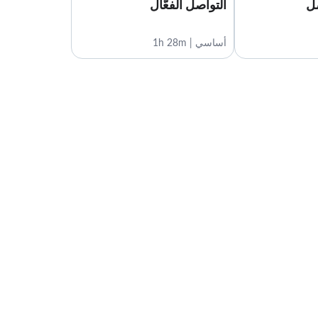
1:00
صل
التواصل الفعّال
تدريبات الفصل الثالث
أساسي | 1h 28m
1:12
الثقافة والاختلافات
الدروس: 6 · 8:30
نظرة عامة
0:48
أثر الاختلاف (جزء أول)
1:09
أثر الاختلاف (جزء ثاني)
2:00
كوننا مختلفون
0:41
تصنيفات الأنماط الثقافية
2:53