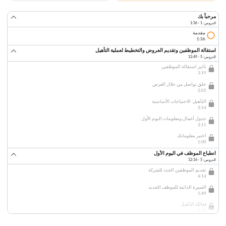
مرحباً بك
الدروس: 1 · 1:36
مقدمة
1:36
استقالة الموظفين وتقديم العروض والتخطيط لعملية التأهيل
الدروس: 5 · 12:49
تأثير استقالة الموظفين
3:19
خلق تواصل من خلال العرض
2:05
التأهيل: الاحتياجات الأساسية
3:14
جدول أعمال ومعلومات اليوم الأول
3:11
اختبر معلوماتك
1:00
انطباع الموظف في اليوم الأول
الدروس: 5 · 12:16
تقديم الموظفين الجدد للشركة
4:14
السيرة الذاتية للموظف الجديد
1:49
فعاليّة التأهيل
1:53
خلق توجيه ناجح للموظف الجديد