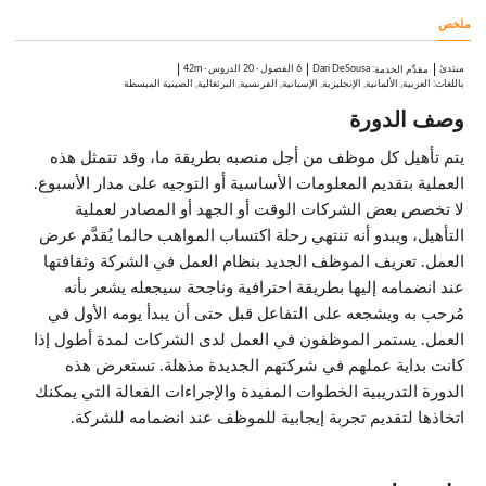
3:20
ملخص
اختبر معلوماتك
1:00
تجهيز الموظفين الجدد للنجاح
مبتدئ
:
Dari DeSousa
6 الفصول
·
20 الدروس
·
42m
مقدِّم الخدمة
الدروس: 4 · 7:01
باللغات: العربية, الألمانية, الإنجليزية, الإسبانية, الفرنسية, البرتغالية, الصينية المبسطة
الأدوات المناسبة للوظيفة
وصف الدورة
2:42
نظام الإرشاد
1:44
يتم تأهيل كل موظف من أجل منصبه بطريقة ما، وقد تتمثل هذه
كيف تعرف ما إذا كان يعمل؟
العملية بتقديم المعلومات الأساسية أو التوجيه على مدار الأسبوع.
1:35
لا تخصص بعض الشركات الوقت أو الجهد أو المصادر لعملية
اختبر معلوماتك
1:00
التأهيل، ويبدو أنه تنتهي رحلة اكتساب المواهب حالما يُقدَّم عرض
تأهيل الموظفين عن بعد
العمل. تعريف الموظف الجديد بنظام العمل في الشركة وثقافتها
الدروس: 4 · 8:01
أوراق الموظف الجديد الذي يعمل عن بعد
عند انضمامه إليها بطريقة احترافية وناجحة سيجعله يشعر بأنه
2:54
مُرحب به ويشجعه على التفاعل قبل حتى أن يبدأ يومه الأول في
توجيه الموظف الجديد الذي يعمل عن بعد
1:43
العمل. يستمر الموظفون في العمل لدى الشركات لمدة أطول إذا
أفكار للتأهيل الناجح عن بعد
كانت بداية عملهم في شركتهم الجديدة مذهلة. تستعرض هذه
2:24
الدورة التدريبية الخطوات المفيدة والإجراءات الفعالة التي يمكنك
اختبر معلوماتك
1:00
اتخاذها لتقديم تجربة إيجابية للموظف عند انضمامه للشركة.
خاتمة
الدروس: 1 · 0:50
خاتمة
0:50