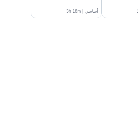
0:40
أساسي | 3h 18m
مهارات الاتصال
0:47
عملية الاتصال
4:29
المرسل
3:02
التصفية
1:51
منطقة الإرسال
3:04
المستقبل
2:27
ردود الفعل والتعليقات
1:58