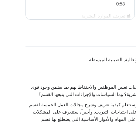
0:58
تعريف الموارد البشرية
5:07
دور قسم الموارد البشرية
2:39
إدارة الموارد البشرية
لبرتغالية, الصينية المبسطة
3:28
تحليلات الموارد البشرية
3:50
ليات تعيين الموظفين والاحتفاظ بهم بما يضمن وجود قوى
المشكلات الأخلاقية التي تواجه قسم الموارد
بشرية؟ وما السياسات والإجراءات التي يتبعها القسم؟
البشرية
4:20
. وستتعلم كيفية تعريف وشرح مجالات العمل الخمسة لقسم
على احتياجات التدريب. وأخيراً، ستتعرف على المشكلات
اختبر معلوماتك
 على المهام والأدوار الأساسية التي يضطلع بها قسم
1:00