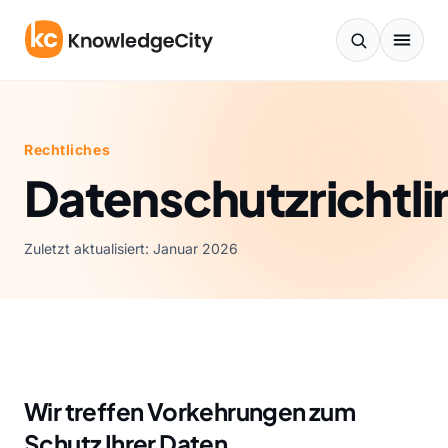
Zum Inhalt springen
Rechtliches
Datenschutzrichtli
Zuletzt aktualisiert: Januar 2026
Wir treffen Vorkehrungen zum
Schutz Ihrer Daten