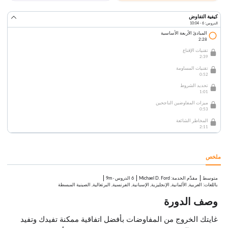
كيفية التفاوض
الدروس: 6 · 10:04
المبادئ الأربعة الأساسية
2:28
تقنيات الإقناع
2:39
تقنيات المساومة
0:52
تحديد الشروط
1:01
ميزات المفاوضين الناجحين
0:53
المخاطر الشائعة
2:11
ملخص
متوسط
:
Michael D. Ford
6 الدروس
·
9m
مقدِّم الخدمة
باللغات: العربية, الألمانية, الإنجليزية, الإسبانية, الفرنسية, البرتغالية, الصينية المبسطة
وصف الدورة
غايتك الخروج من المفاوضات بأفضل اتفاقية ممكنة تفيدك وتفيد