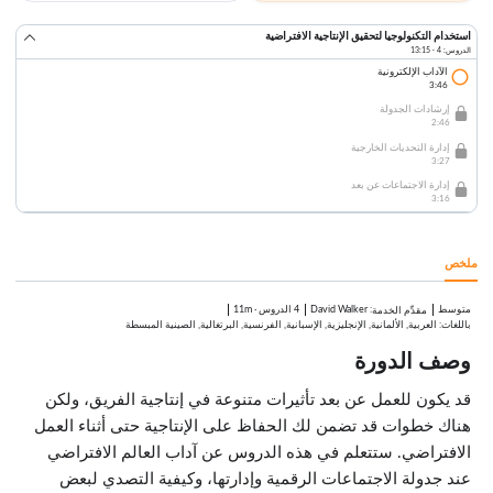
استخدام التكنولوجيا لتحقيق الإنتاجية الافتراضية
الدروس: 4 · 13:15
الآداب الإلكترونية
3:46
إرشادات الجدولة
2:46
إدارة التحديات الخارجية
3:27
إدارة الاجتماعات عن بعد
3:16
ملخص
متوسط
:
David Walker
4 الدروس
·
11m
مقدِّم الخدمة
باللغات: العربية, الألمانية, الإنجليزية, الإسبانية, الفرنسية, البرتغالية, الصينية المبسطة
وصف الدورة
قد يكون للعمل عن بعد تأثيرات متنوعة في إنتاجية الفريق، ولكن
هناك خطوات قد تضمن لك الحفاظ على الإنتاجية حتى أثناء العمل
الافتراضي. ستتعلم في هذه الدروس عن آداب العالم الافتراضي
عند جدولة الاجتماعات الرقمية وإدارتها، وكيفية التصدي لبعض