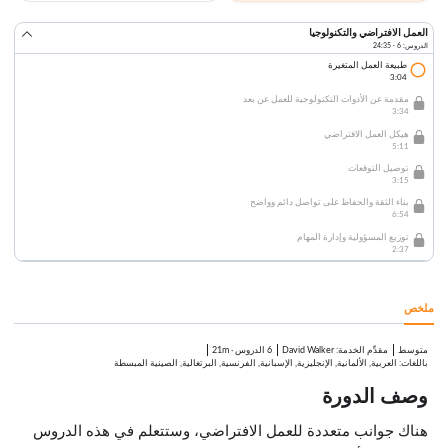
العمل الافتراضي والتكنولوجيا
الدروس: 6 · 24:35
طبيعة العمل المتغيرة
3:04
مقدمة عن الأدوات التكنولوجية للعمل عن بعد
3:34
هيكل العمل الافتراضي
5:11
توصيل التوقعات
3:15
بناء الثقة والحفاظ على تواصل دائم وواضح
6:54
توزيع المسؤولية وإدارة المهام
2:37
ملخص
متوسط
:
David Walker
6 الدروس
·
21m
مقدِّم الخدمة
باللغات: العربية, الألمانية, الإنجليزية, الإسبانية, الفرنسية, البرتغالية, الصينية المبسطة
وصف الدورة
هناك جوانب متعددة للعمل الافتراضي، وستتعلم في هذه الدروس