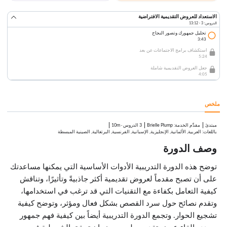
الاستعداد للعروض التقديمية الافتراضية
الدروس: 3 · 13:12
تحليل جمهورك وتصور النجاح
3:43
استكشاف برامج الاجتماعات عن بعد
5:24
جعل العروض التقديمية شاملة
4:05
ملخص
مبتدئ
:
Brielle Plump
3 الدروس
·
10m
مقدِّم الخدمة
باللغات: العربية, الألمانية, الإنجليزية, الإسبانية, الفرنسية, البرتغالية, الصينية المبسطة
وصف الدورة
توضح هذه الدورة التدريبية الأدوات الأساسية التي يمكنها مساعدتك
على أن تصبح مقدماً لعروض تقديمية أكثر جاذبيةً وتأثيرًا، وتناقش
كيفية التعامل بكفاءة مع التقنيات التي قد ترغب في استخدامها،
وتقدم نصائح حول سرد القصص بشكل فعال ومؤثر، وتوضح كيفية
تشجيع الحوار. وتجمع الدورة التدريبية أيضاً بين كيفية فهم جمهور