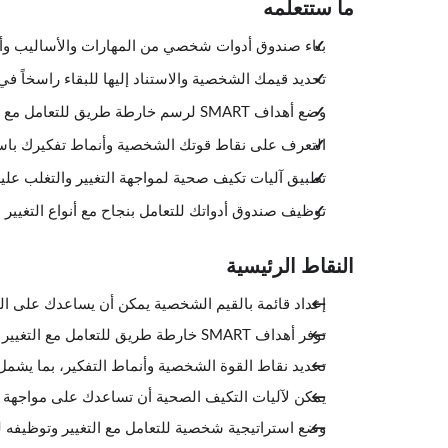
ما ستتعلمه
بناء صندوق أدوات شخصي من المهارات والأساليب وأنما
تحديد قيمك الشخصية والاستناد إليها للبقاء راسخاً في 
وضع أهداف SMART لرسم خارطة طريق للتعامل مع التغيير وتحديد الإجراءات اللازمة
التعرف على نقاط قوتك الشخصية وأنماط تفكيرك باست
تطبيق آليات تكيف صحية لمواجهة التغيير والتغلب عليه
توظيف صندوق أدواتك للتعامل بنجاح مع أنواع التغيير 
النقاط الرئيسية
إعداد قائمة بالقيم الشخصية يمكن أن يساعدك على البق
توفر أهداف SMART خارطة طريق للتعامل مع التغيير وتحديد الإجراءات اللازمة للمضي قُدُماً.
تحديد نقاط القوة الشخصية وأنماط التفكير، بما يشمل 
يمكن لآليات التكيف الصحية أن تساعدك على مواجهة الت
وضع استراتيجية شخصية للتعامل مع التغيير وتوظيفه لصا