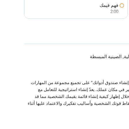
فهم قيمك
2:00
معرفة أهدافك وتحديد الإجراءات
3:54
مواطن القوة والضعف
2:43
تغالية, الصينية المبسطة
آليات التأقلم
2:59
ة " إنشاء صندوق أدواتك" على تجميع مجموعة من المهارات
 في مكان عملك. يعدّ إنشاء استراتيجية للتعامل مع
ال إظهار كيفية إنشاء قائمة بقيمك الشخصية مما قد
خارطة طريق أثناء حدوث التغيير، وتحديد نقاط قوتك الشخصية وأساليب تفكيرك والاعتماد عليها أثناء