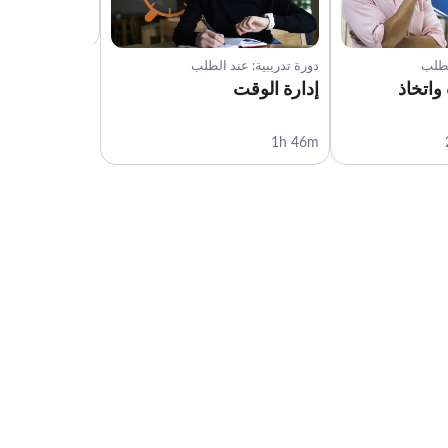
أساسي | 4h 46m
لطلب
دورة تدريبية: عند الطلب
اتخاذ
إدارة الوقت
1h 46m