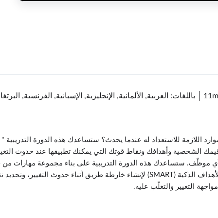
11
باللغات: العربية, الألمانية, الإنجليزية, الإسبانية, الفرنسية, البر
الموارد اللازمة للاستعداد له عندما يحدث؟ ستساعدك هذه الدورة التدريبي
 قيمك الشخصية وأهدافك ونقاط قوتك التي يمكنك تطبيقها عند حدوث التغيير
موظّف. ستساعدك هذه الدورة التدريبية على بناء مجموعة مهارات من خل
يساعد في تحضيرك لأي تغيير، ثمّ ستتعلم كيفية استخدام الأهداف الذكية (SMART) لإنشاء 
اجهة التغيير والتغلّب عليه.