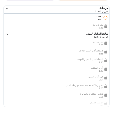
مرحباً بك
الدروس: 2 · 1:16
مقدمة
0:47
نظرة عامة
0:29
مبادئ السلوك المهني
الدروس: 8 · 12:25
نظرة عامة
0:26
كن دائماً في أفضل حالاتك
1:21
الحفاظ على المظهر المهني
1:36
آداب المكتب
1:45
فهم آداب العمل
2:17
تطوير علاقة إيجابية جيدة مع زملاء العمل
2:20
تجنب الشائعات والثرثرة
2:16
خلاصة الفصل
0:24
السلوك المهني