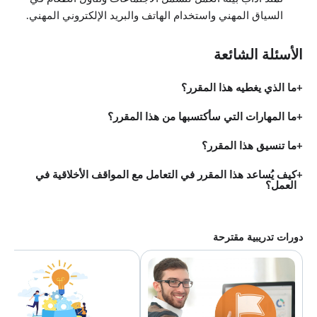
نظرة عامة
السياق المهني واستخدام الهاتف والبريد الإلكتروني المهني.
0:17
آداب السفر للأعمال
1:58
الأسئلة الشائعة
السفر الدولي للأعمال
2:13
خلاصة الفصل
ما الذي يغطيه هذا المقرر؟
0:15
آداب الثقافات المتعددة
ما المهارات التي سأكتسبها من هذا المقرر؟
الدروس: 4 · 3:58
نظرة عامة
0:23
ما تنسيق هذا المقرر؟
فهم التنوع وتعدد الثقافات
1:30
كيف يُساعد هذا المقرر في التعامل مع المواقف الأخلاقية في
التعامل مع التنوع
العمل؟
1:41
خاتمة
0:24
دورات تدريبية مقترحة