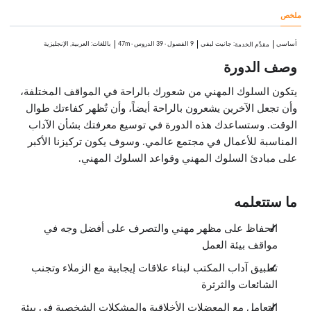
الدروس: 6 · 11:09
ملخص
نظرة عامة
0:20
نظرة عامة عن أخلاقيات العمل
أساسي
:
جانيت ليفي
9 الفصول
·
39 الدروس
·
47m
باللغات: العربية, الإنجليزية
مقدِّم الخدمة
2:16
وصف الدورة
التعامل مع المعضلات الأخلاقية
2:00
المسائل الشخصية في مكان العمل
يتكون السلوك المهني من شعورك بالراحة في المواقف المختلفة،
1:45
وأن تجعل الآخرين يشعرون بالراحة أيضاً، وأن تٌظهر كفاءتك طوال
السرية
4:19
الوقت. وستساعدك هذه الدورة في توسيع معرفتك بشأن الآداب
خلاصة الفصل
المناسبة للأعمال في مجتمع عالمي. وسوف يكون تركيزنا الأكبر
0:29
على مبادئ السلوك المهني وقواعد السلوك المهني.
اجتماعات العمل
الدروس: 5 · 4:52
نظرة عامة
0:17
ما ستتعلمه
الاجتماعات والترحيب
1:35
الحفاظ على مظهر مهني والتصرف على أفضل وجه في
ما يجب فعله وما لا يجب فعله في الاجتماعات
0:45
مواقف بيئة العمل
عشاء العمل
1:53
تطبيق آداب المكتب لبناء علاقات إيجابية مع الزملاء وتجنب
خلاصة الفصل
الشائعات والثرثرة
0:22
التواصل في مكان العمل
التعامل مع المعضلات الأخلاقية والمشكلات الشخصية في بيئة