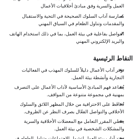
الدروس: 4 · 3:36
العمل والسرية وفق مبادئ أخلاقيات الأعمال
نظرة عامة
0:20
ممارسة آداب السلوك الصحيحة في التحية والاستقبال
المقدمات
1:09
والمقدمات وتناول الطعام في السياق المهني
التواصل الفعّال في مكان العمل
1:53
التواصل بفاعلية في بيئة العمل، بما في ذلك استخدام الهاتف
خلاصة الفصل
والبريد الإلكتروني المهني
0:14
آداب الهاتف
الدروس: 3 · 3:10
النقاط الرئيسية
نظرة عامة
0:21
توفر آداب الأعمال دليلاً للسلوك المهذب في الفعاليات
آداب استخدام الهاتف
2:40
التجارية وأنشطة بيئة العمل.
خلاصة الفصل
0:09
يُساعد فهم المبادئ الأساسية لآداب الأعمال على التصرف
آداب البريد الإلكتروني
بمهنية في مجموعة متنوعة من المواقف.
الدروس: 3 · 2:43
نظرة عامة
تُحافَظ على الاحترافية من خلال المظهر اللائق والسلوك
0:16
الأخلاقي والتواصل الفعّال بصرف النظر عن الظروف.
الرسائل الالكترونية الاحترافية
2:14
يغطي المقرر التعامل مع المعضلات الأخلاقية والسرية
خلاصة الفصل
0:13
والمشكلات الشخصية في بيئة العمل.
السفر للعمل
الدروس: 4 · 4:43
تمتد آداب بيئة العمل لتشمل الاجتماعات وتناول الطعام في